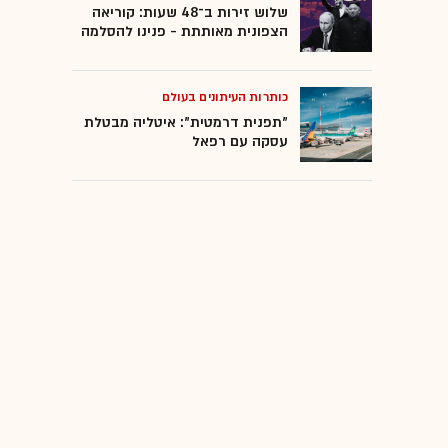
שלוש זירות ב־48 שעות: קוריאה
הצפונית מאותתת - פנינו להסלמה
כותרות העיתונים בעולם
"תפנית דרמטית": איטליה מבטלת
עסקה עם רפאל