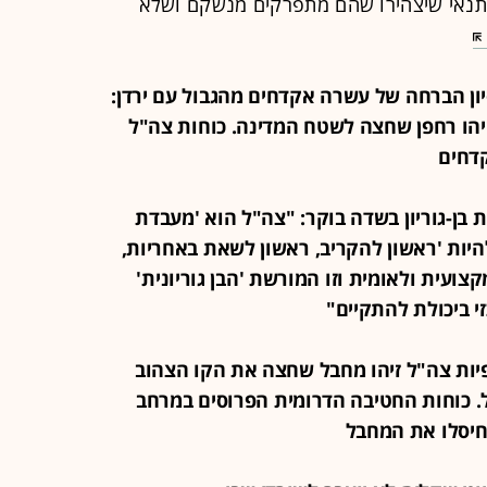
בתנאי שיצהירו שהם מתפרקים מנשקם ושלא
 ניסיון הברחה של עשרה אקדחים מהגבול עם ירדן:
זיהו רחפן שחצה לשטח המדינה. כוחות צה"ל
קדחים
רשת בן-גוריון בשדה בוקר: "צה"ל הוא 'מעבדת
היות 'ראשון להקריב, ראשון לשאת באחריות,
קצועית ולאומית וזו המורשת 'הבן גוריונית'
י ביכולת להתקיים"
 תצפיות צה"ל זיהו מחבל שחצה את הקו הצהוב
. כוחות החטיבה הדרומית הפרוסים במרחב
יסלו את המחבל