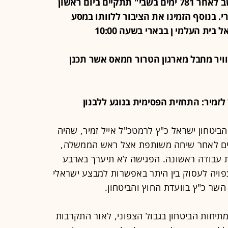
נרצח ונחטף בבוקר 7 באוקטובר והושב לאחר 781 ימים בשבי" תתקיים ביום ראשון
בוץ בארי. בנוסף הזמינו את הציבור ללוותו במסע
בית העלמי ן בבארי בשעה 10:00
האוויר מחבל מארגון הטרור חמאס אשר תכנן
הביטחון ישראל כ"ץ לרמטכ"ל אייל זמיר, שהיה
תיים לאחר שיחה משותפת אצל ראש הממשלה,
ת עבודה ראשונה. הפגישה לא תיערך בארבע
פויה לעסוק בין היתר באפשרות למבצע ישראלי
 השר כ"ץ בוועדת החוץ והביטחון.
תיחות הביטחון בגבול הצפוני, לאור התקרבות