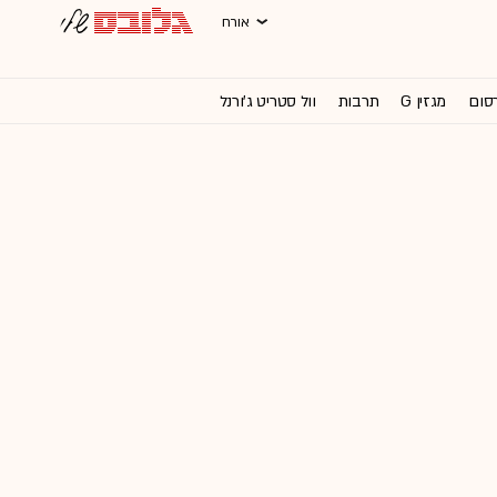
אורח
רסום
מגזין G
תרבות
וול סטריט ג'ורנל