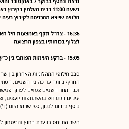
בשעה 11:00 בבית העלמין בקי
הלוויה שייצא מהכניסה לקיבוץ רעים אל 
16:36 - צה"ל תקף באמצעות חיל 
לצלוף בכוחותיו בצפון הרצועה
15:05 - ברקע העימות הפומבי בין כ"ץ לזמיר: התחזית הפסימית בנוגע ללבנון
סבב חילופי המהלומות האחרון בין שר 
החריף ביותר עד כה בין השניים, הס
וכבר מחר השניים צפויים לערוך פגיש
עיניים ותתרחש בהשתתפות יועצים, וצ
נוסף בדרום לבנון, כפי שרמז היום (ד')
השר התייחס בוועדת החוץ והביטחון למ