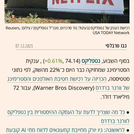
רכישת הענק של נטפליקס (בעיגול: טד סרנדוס, מנכ''ל נטפליקס) / צילום: Reuters,
USA TODAY Network
נבו טרבלסי
07.12.2025
בסוף השבוע,
נטפליקס
(74.14 ,‎
+0.61%
‏) , ענקית
הסטרימינג שמחזיקה כבר היום כ־22% מהשוק, לפי נתוני
סטטיסטה,
הכריזה על רכישת חטיבת האולפנים והסטרימינג
של וורנר ברדרס
(Warner Bros Discovery), עבור 72
מיליארד דולר.
●
כל מה שצריך לדעת על העסקה ההיסטורית בין נטפליקס
לוורנר ברדרס
●
לראשונה: ניו יורק מחייבת קמעונאים לדווח מתי AI קובעת