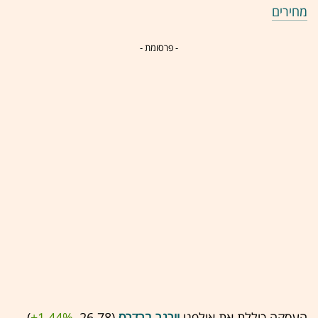
מחירים
- פרסומת -
העסקה כוללת את אולפני
וורנר ברדרס
(26.78 ,‎
+1.44%
‏) ,