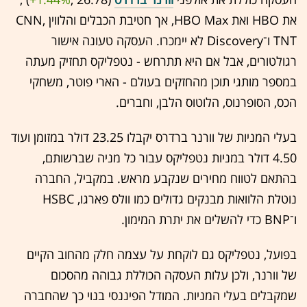
את HBO ואת HBO Max, אך חטיבת הכבלים והלווין CNN,
TNT ו־Discovery לא יימכרו. העסקה טעונה אישור
רגולטורים, אבל אם היא תתרחש - נטפליקס תחזיק מעתה
במספר מותגי תוכן מהחזקים בעולם - הארי פוטר, משחקי
הכס, הסופרנוס, הלוטוס הלבן, וחברים.
בעלי המניות של וורנר ברדרס יקבלו 23.25 דולר במזומן ועוד
4.50 דולר במניות נטפליקס עבור כל מניה שברשותם,
בהתאם לטווח מחירים שנקבע מראש. במקביל, החברה
נוטלת הלוואות מבנקים גדולים כמו וולס פארגו, HSBC
ו־BNP כדי להשלים את יתרת המימון.
בפועל, נטפליקס גם לוקחת על עצמה חלק מהחוב הקיים
של וורנר, ולכן עלות העסקה הכוללת גבוהה מהסכום
שמקבלים בעלי המניות. המודל הפיננסי בנוי כך שהחברה