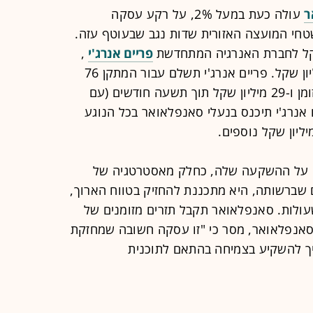
ר
עולה כעת במעל 2%, על רקע עסקה
חי המועצה האזורית שדות נגב שבעוטף עזה.
פריים אנרג'י
,
מה שמשקף רווח חשבונאי של 30 מיליון שקל. פריים אנרג'י תשלם עבור המתקן 76
מיליון שקל, מתוכם 47 מיליון שקל במזומן ו-29 מיליון שקל תוך תשעה חודשים (עם
). בנוסף, פריים אנרג'י תיכנס בנעלי סאנפלאואר בכל הנוגע
 על ההשקעה שלה, כחלק מאסטרטגיה של
 שברשותה, היא מתכננת להחזיק בטווח הארוך,
עולות. סאנפלאואר תקבל תזרים מזומנים של
״ל סאנפלאואר, מסר כי "זו עסקה חשובה שמחזקת
 להשקיע בצמיחה בהתאם לתוכנית