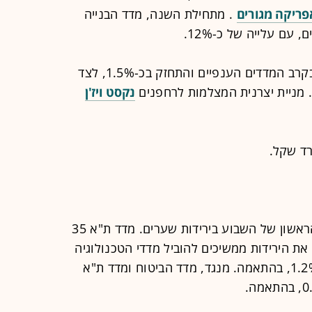
פריקה מגורים
. מתחילת השנה, מדד הבנייה
עם עלייה של כ-12%.
מנגד, מדד הביטוח הוביל את העליות בקרב המדדים הענפיים והתחזק בכ-1.5%, לצד
נקסט ויז'ן
הבורסה בדרך לסגור את יום המסחר הראשון של השבוע בירידות שערים. מדד ת"א 35
דד ת"א 90 יורדים שניהם בכ-0.8%. את הירידות ממשיכים להוביל מדדי הטכנולוגיה
והבנייה, שיורדים כעת בכ-1.5% ובכ-1.2%, בהתאמה. מנגד, מדד הביטוח ומדד ת"א