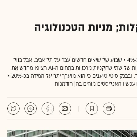
ות; מניות הטכנולוגיה
מדד ת"א 35 ירד בכ-0.5% • מניית נקסט ויז'ן קפצה בכ-4% • שבוע של שיאים חדשים עבר על תל אביב, אבל בוול
סטריט הרוחות סוערות • רגע אחרי הורדת הריבית, דוחות של שתי שחקניות מרכזיות בתחום ה-AI הציפו מחדש את
החששות בשוק • השקל לא מפסיק להתחזק מול הדולר, ובבנק סיטי טוענים כי הוא מוערך יתר על המידה בכ-20% •
ועכשיו האנליסטים מזהים בהן הזדמנות