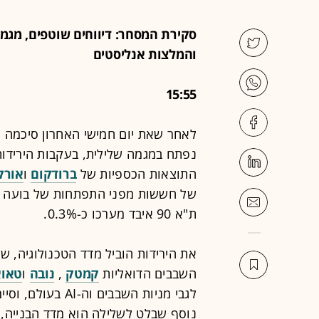
סקירת המסחר: דיווחים שוטפים, מגמו
והמלצות אנליסטים
15:55
לאחר שאת יום חמישי האחרון סיכמה 
נפתח במגמה שלילית, בעקבות הירידו
התוצאות הכספיות של
ברודקום
ו
אורק
ת"א 90 איבד מערכו כ-0.3%.
השבבים הדואליות
קמטק
,
נובה
ו
טאוא
לגבי מניות השבבים וה-
AI
נוסף שבלט לשלילה הוא מדד הבנייה, שנחלש גם הוא בכ