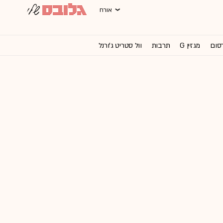
אורח
רסום
מגזין G
תרבות
וול סטריט ג'ורנל