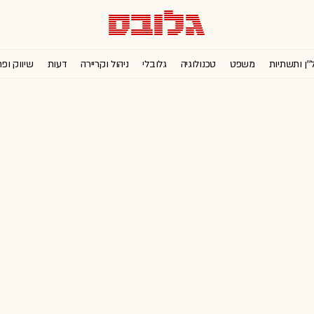
''ן ותשתיות
משפט
טכנולוגיה
גלובלי
ניהול וקריירה
דעות
שיווק ופ