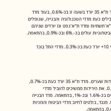
הירידות בתל אביב מתחזקות מעט. מדד ת"א 35 יורד בשעה זו בכ-0.6%, בעוד מדד
ת הירידות מובילים כעת מדדי הטכנולוגיה והבנייה, שנופלים
אמה. מדד ת"א־‏תשתיות ומדד ת"א־נפט וגז יורדים שניהם
בשוק החוב המקומי, מדד תל גוב־שקלי 10+ יורד כעת בכ-0.3%. מדדי התל בונד
המסחר בתל אביב מוסיף להתנהל בירידות שערים. מדד ת"א 35 יורד כעת בכ-0.7%,
בעוד מדד ת"א 90 מאבד מערכו כ-0.6%. את הירידות ממשיכים להוביל מדדי
הטכנולוגיה והמניות הדואליות, שנופלים בכ-1.6% ובכ-1%, בהתאמה. מדד הבנייה
בולט גם הוא לשלילה ונחלש בכ-0.8%. מנגד, בולטים לחיוב מדדי הביטוח והמניות