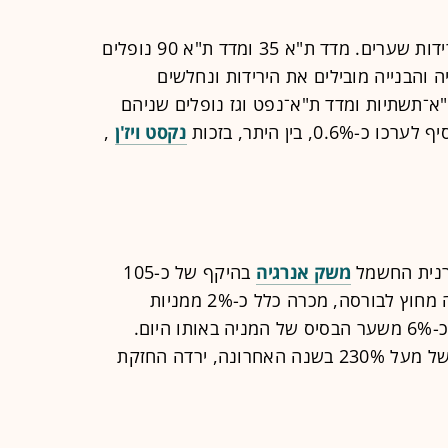
המסחר בתל אביב ממשיך להתנהל בירידות שערים. מדד ת"א 35 ומדד ת"א 90 נופלים
די הטכנולוגיה והבנייה מובילים את הירידות ונחלשים
אמה. מדד ת"א־תשתיות ומדד ת"א־נפט וגז נופלים שניהם
נקסט ויז'ן
,
רנית החשמל
משק אנרגיה
בהיקף של כ-105
מיליון שקל. במסגרת העסקה, שבוצעה מחוץ לבורסה, מכרה כלל כ-2% ממניות
החברה במחיר של כ-6.9 שקל, גבוה בכ-6% משער הבסיס של המניה באותו היום.
לאחר המימוש, אשר מגיע אחרי זינוק של מעל 230% בשנה האחרונה, ירדה החזקת