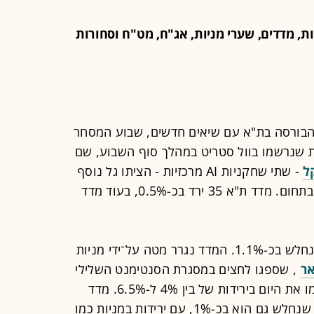
ת, מדדים, שערי מניות, אג"ח, מט"ח וסחורות
הבורסה בת"א עם שיאים חדשים, שבוע המסחר
ת שנרשמו בוול סטריט במהלך סוף השבוע, שם
ל
- שתי שחקניות
AI
מרכזיות - הציתו גל נוסף
של חששות מפני התפתחות של בועה בתחום. מדד ת"א 35 ירד בכ-0.5%, בעוד מדד
את הירידות הוביל מדד הטכנולוגיה, שנחלש בכ-1.1%. המדד נגרר מטה על־ידי מניות
ר
, שספגו לחצים במסגרת הסנטימנט השלילי
בעולם, וסיימו את היום בירידות של בין 4% ל-6.5%. מדד
-1%, עם ירידות במניות כמו