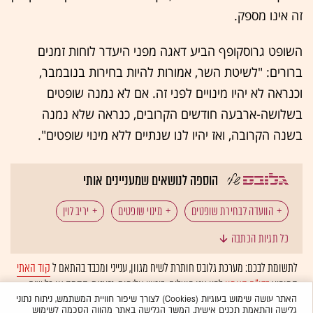
זה אינו מספק.
השופט גרוסקופף הביע דאגה מפני היעדר לוחות זמנים
ברורים: "לשיטת השר, אמורות להיות בחירות בנובמבר,
וכנראה לא יהיו מינויים לפני זה. אם לא נמנה שופטים
בשלושה-ארבעה חודשים הקרובים, כנראה שלא נמנה
בשנה הקרובה, ואז יהיו לנו שנתיים ללא מינוי שופטים".
הוספה לנושאים שמעניינים אותי
הוועדה לבחירת שופטים
מינוי שופטים
יריב לוין
כל תגיות הכתבה
בג"ץ
בית המשפט העליון
שופטים
לתשומת לבכם: מערכת גלובס חותרת לשיח מגוון, ענייני ומכבד בהתאם ל
קוד האתי
המופיע
בדו"ח האמון
לפיו אנו פועלים. ביטויי אלימות, גזענות, הסתה או כל שיח
מערכת המשפט
התנועה לאיכות השלטון
בלתי הולם אחר מסוננים בצורה
אוטומטית
ולא יפורסמו באתר.
האתר עושה שימוש בעוגיות (Cookies) לצורך שיפור חוויית המשתמש, ניתוח נתוני
גלישה והתאמת תכנים אישית. המשך הגלישה באתר מהווה הסכמה לשימוש