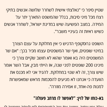
שטיין סיפר כי "נאלצתי אישית לשחרר שלושה אנשים בתיקי
רצח מכל מיני סיבות, בגלל שהמשפט התארך יתר על
המידה. במצב הפשיעה שיש במדינת ישראל, לשחרר אנשים
כשיש ראיות זה בעיניי משבר".
השופט גרוסקופף הדגיש כי אין מחלוקת על עצם הצורך
במינוי שופטים, ואף שר המשפטים עצמו מכיר בכך: "אם שר
המשפטים היה בא ואומר שהוא לא חושב שקיים צורך כי
מינינו 200 שופטים לפני שנה, אז הייתי מבין, אבל השר אומר
שיש צורך, זה לא שנוי במחלוקת. להגיד אני לא מכנס את
הוועדה כי אנחנו לא מגיעים להסכמות מראש שמאפשרות
למנות פה-אחד, זו אמירה מוזרה".
בא-כוחו של לוין: "לאפשר לו מרחב פעולה"
עו"ד ציון אמיר, שייצג את שר המשפטים לוין לאחר שאושר לו