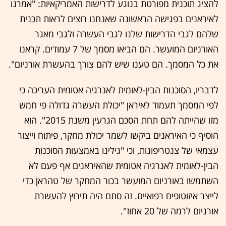
להציג תוכנית מפורטת בנוגע לדרישות האמריקאיות: "אמרנו
לאיראנים בפגישה הראשונה שאנחנו רוצים לראות תכנית
שלהם לגבי הדרישות שלנו לגבי העשרה ולגבי מאגר
האורניום המועשר. הם הביאו מסמך של 7 עמודים. קראנו
את כל המסמך. הם טענו שיש להם צורך בהעשרת אורניום".
לדבריו, הסוכנות הבין-לאומית לאנרגיה אטומית העריכה כי
לפי המסמך תעמוד לאיראן "יכולת העשרה גדולה פי חמש
מזו שהייתה להם תחת הסכם הגרעין משנת 2015". הוא
הוסיף כי האיראנים ביקשו לשמר יכולת מחקר, פיתוח וייצור
עצמאי של צנטריפוגות, וכי "גילינו באמצעות הסוכנות
הבין-לאומית לאנרגיה אטומית שהאיראנים אף פעם לא
השתמשו באורניום המועשר בכור המחקר של טהראן כדי
לייצר איזוטופים רפואיים. זה סתם היה תירוץ להעשרת
אורניום לרמה של 20 אחוז".