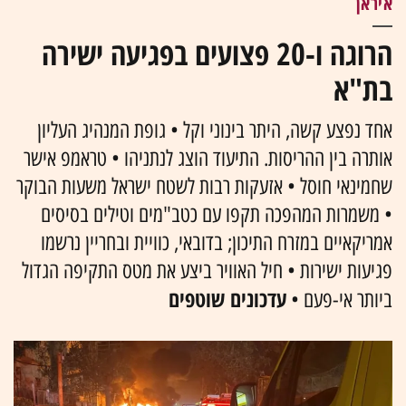
איראן
הרוגה ו-20 פצועים בפגיעה ישירה
בת"א
אחד נפצע קשה, היתר בינוני וקל • גופת המנהיג העליון
אותרה בין ההריסות. התיעוד הוצג לנתניהו • טראמפ אישר
שחמינאי חוסל • אזעקות רבות לשטח ישראל משעות הבוקר
• משמרות המהפכה תקפו עם כטב"מים וטילים בסיסים
אמריקאיים במזרח התיכון; בדובאי, כוויית ובחריין נרשמו
פגיעות ישירות • חיל האוויר ביצע את מטס התקיפה הגדול
עדכונים שוטפים
ביותר אי-פעם •