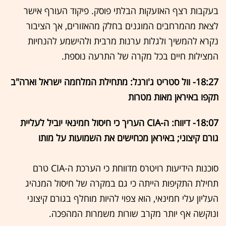
בעקבות רצף האזעקות הבלתי פוסק. פיקוד העורף אישר
לצאת מהמרחבים המוגנים בחלק מהאזורים, אך הציבור
נקרא להמשיך ולגלות ערנות מרבית ולהישמע להנחיות
המצילות חיים בכל מקרה של התרעה נוספת.
18:27- וול סטריט ג'ורנל: מתחילת המלחמה ישראל וארה"ב
תקפו באיראן מאות מטרות
18:07- דיווח: ה-CIA העריך כי חיסול חמינאי יוביל לעליית
גורם קיצוני; באיראן מכחישים את השמועות על מותו
סוכנות הידיעות רויטרס מדווחת כי הערכת ה-CIA טרם
תחילת התקיפות הייתה כי גם במקרה של חיסול המנהיג
העליון עלי חמינאי, הוא צפוי להיות מוחלף בגורם קיצוני
ונוקשה אף יותר מקרב שורות משמרות המהפכה.