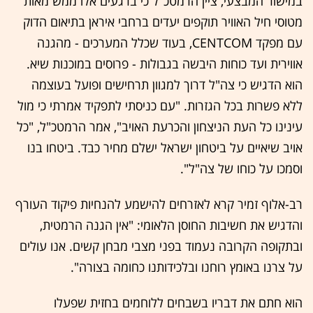
במישור המבצעי, ציין הרמטכ"ל כי ברגעים אלו ממש מאות
מטוסי חיל האוויר תוקפים יעדים ברחבי איראן בתיאום הדוק
עם מפקד CENTCOM, בעוד שכלל המערכים - מהגנה
אווירית ועד כוחות היבשה בגבולות - פרוסים במוכנות שיא.
הוא הדגיש כי צה"ל דרוך למגוון תרחישים ופועל בעוצמה
ללא פשרות בכל הגזרות. "עם כניסתי לתפקיד אמרתי כי מול
עינינו כל העת הניצחון והכרעת האויב", אמר הרמטכ"ל, "כל
אויב שיאיים על ביטחון ישראל ישלם מחיר כבד. ביטחו בנו
וסמכו על כוחו של צה"ל".
רב-אלוף זמיר קרא לאזרחים להישמע להנחיות פיקוד העורף
והדגיש את חשיבות החוסן הלאומי: "אין הגנה הרמטית,
ובתקופה הקרובה נעמוד בפני מצבי מבחן קשים. אנו עולים
על צרנו באומץ רוחנו ובלכידותנו כחומה בצורה".
הוא חתם את דבריו בשבחים ללוחמים בחזית שפעלו