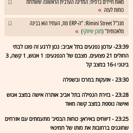
מאות חיילים ברפיח: המדינה הערבית הראשונה ששולחת
כוחות לעזה
מנכ"ל Rimini Street: “ה-ERP מת, העתיד הוא בבינה
מלאכותית” (
תוכן שיווקי
)
23:39- עדכון נפגעים בתל אביב: נכון לרגע זה פונו לבתי
החולים 21 פצועים. מצבם של הנפגעים: 1 אנוש, 1 קשה, 3
בינוני ו-16 במצב קל
23:30 - אזעקות במרכז ובשפלה
23:28 - בזירת הנפילה בתל אביב אותרה אישה במצב אנוש
ואישה נוספת במצב קשה מאוד
23:25 - דיווחים באיראן: כוחות הבסיג' מתעמתים עם אזרחים
שחוגגים ברחובות את מותו של חמינאי