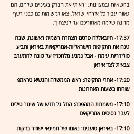
בחשאיות ובמצוינות: "ראיתי את הברק בעיניים שלהם, הם
גאווה עבור כל אזרחי ישראל. צאו למשימותיכם כבני רשף -
מדינה שלמה מאחוריכם עד לניצחון".
17:37- חיזבאללה פרסם הצהרה רשמית ראשונה, שבה
גינה את התקיפות הישראליות-אמריקאיות באיראן והביע
סולידריות עימה - אבל נמנע מלהכריז על כוונה להתערב
צבאית לצד איראן
17:20- אחרי התקיפה: ראש הממשלה והנשיא טראמפ
שוחחו בשעות האחרונות
17:10- משמרות המהפכה: החל גל חדש של שיגור טילים
לעבר בסיסים אמריקאים
17:10- באיראן טוענים: נאומו של חמינאי ישודר בדקות