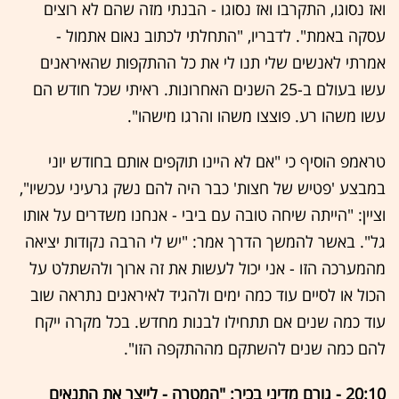
ואז נסוגו, התקרבו ואז נסוגו - הבנתי מזה שהם לא רוצים
עסקה באמת". לדבריו, "התחלתי לכתוב נאום אתמול -
אמרתי לאנשים שלי תנו לי את כל ההתקפות שהאיראנים
עשו בעולם ב-25 השנים האחרונות. ראיתי שכל חודש הם
עשו משהו רע. פוצצו משהו והרגו מישהו".
טראמפ הוסיף כי "אם לא היינו תוקפים אותם בחודש יוני
במבצע 'פטיש של חצות' כבר היה להם נשק גרעיני עכשיו",
וציין: "הייתה שיחה טובה עם ביבי - אנחנו משדרים על אותו
גל". באשר להמשך הדרך אמר: "יש לי הרבה נקודות יציאה
מהמערכה הזו - אני יכול לעשות את זה ארוך ולהשתלט על
הכול או לסיים עוד כמה ימים ולהגיד לאיראנים נתראה שוב
עוד כמה שנים אם תתחילו לבנות מחדש. בכל מקרה ייקח
להם כמה שנים להשתקם מההתקפה הזו".
20:10 - גורם מדיני בכיר: "המטרה - לייצר את התנאים