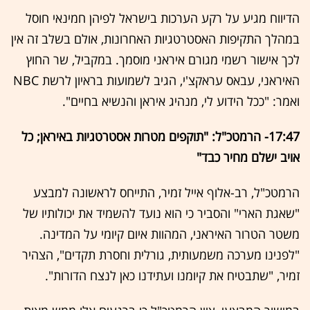
הדיווח מגיע על רקע הערכות בישראל לפיהן חמינאי חוסל
במהלך התקיפות האסטרטגיות האחרונות, אולם בשלב זה אין
לכך אישור רשמי מגורם איראני מוסמך. במקביל, שר החוץ
האיראני, עבאס עראקצ'י, הגיב לשמועות בראיון לרשת NBC
ואמר: "ככל הידוע לי, מנהיג איראן והנשיא בחיים".
17:47- הרמטכ"ל: "תוקפים מטרות אסטרטגיות באיראן; כל
אויב ישלם מחיר כבד"
הרמטכ"ל, רב-אלוף אייל זמיר, התייחס לראשונה למבצע
"שאגת הארי" והסביר כי הוא נועד להשמיד את יכולותיו של
משטר הטרור האיראני, המהוות איום קיומי על המדינה.
"לפנינו מערכה משמעותית, גורלית וחסרת תקדים", הצהיר
זמיר, "שתבטיח את קיומנו ועתידנו כאן לנצח הדורות".