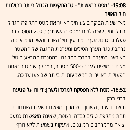
19:08- "מטס בראשית" - גל התקיפות הגדול ביותר בתולדות
חיל האוויר
מאז שעות הבוקר ביצע חיל האוויר את מטס התקיפה הגדול
בתולדותיו, שזכה לשם "מטס בראשית": כ-200 מטוסי קרב
פעלו בהכוונת אגף המודיעין וחיל האוויר והשלימו מהלומה
נרחבת נגד מערך הטילים ומערכות ההגנה של המשטר
האיראני במערב ובמרכז המדינה. במסגרת המבצע הוטלו
מאות חימושים לעבר כ-500 מטרות, במהלך שמוגדר כאחת
הפעולות האוויריות המשמעותיות ביותר שבוצעו עד כה.
18:52- מטח ללא הפסקה למרכז ולשרון: דיווח על פגיעה
בבני ברק
תושבי גוש דן, השרון והשומרון נמצאים בשעות האחרונות
תחת מתקפת טילים כבדה ורצופה, שאינה מאפשרת כמעט
יציאה מהמרחבים המוגנים. אזעקות נשמעות ללא הרף