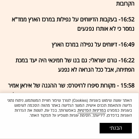
הקרובות
16:52- בעקבות הדיווחים על נפילות במרכז הארץ ממד"א
נמסר כי
לא
אותרו נפגעים
16:49- דיווחים על נפילה במרכז הארץ
16:22- גורם ישראלי: גם בנו של חמינאי היה יעד במכת
הפתיחה, אבל ככל הנראה לא נפגע
15:58 - מקורות סיפרו לרויטרס: שר ההגנה של איראן אמיר
נסירזאדה ומפקד משמרות המהפכה מוחמד פאכפור חוסלו
האתר עושה שימוש בעוגיות (Cookies) לצורך שיפור חוויית המשתמש, ניתוח נתוני
גלישה והתאמת תכנים אישית. המשך הגלישה באתר מהווה הסכמה לשימוש
15:56 - המטח האחרון: חלק מהשיגורים - יורטו
בעוגיות כמפורט
במדיניות הפרטיות
. באפשרותך, בכל עת, לשנות את הגדרות
העוגיות בדפדפן. לידיעתך, חסימת עוגיות תשפיע על תפקוד האתר.
15:50 - דובר צה"ל מסר: "מטח נוסף שוגר לעבר מדינת
הבנתי
ישראל. הנכם מתבקשים להמשיך ולהישמע להנחיות פיקוד