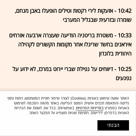
10:42 - אזעקות לירי רקטות וטילים הופעלו באבן מנחם,
שומרה ובזרעית שבגליל המערבי
10:33 - משטרת בריטניה הודיעה שעצרה ארבעה אזרחים
איראנים בחשד שריגלו אחר מקומות הקשורים לקהילה
היהודית בלונדון
10:25 - דיווחים על נפילת שברי יירוט במרכז, לא ידוע על
נפגעים
10:14 - נגיד הבנק המרכזי של סין: התקפות ארה"ב וישראל
האתר עושה שימוש בעוגיות (Cookies) לצורך שיפור חוויית המשתמש, ניתוח נתוני
על איראן הובילו לעלייה חדה בהימנעות מסיכון בשווקים
גלישה והתאמת תכנים אישית. המשך הגלישה באתר מהווה הסכמה לשימוש
בעוגיות כמפורט
במדיניות הפרטיות
. באפשרותך, בכל עת, לשנות את הגדרות
הגלובליים
העוגיות בדפדפן. לידיעתך, חסימת עוגיות תשפיע על תפקוד האתר.
הבנתי
10:12 - זוהו שיגורים מאיראן. התרעות הופעלו באזורים