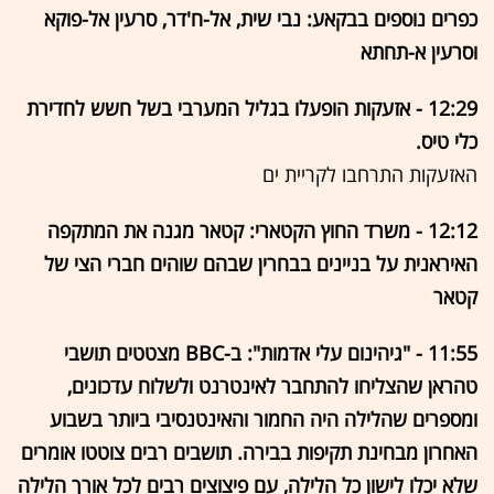
כפרים נוספים בבקאע: נבי שית, אל-ח'דר, סרעין אל-פוקא
וסרעין א-תחתא
12:29 - אזעקות הופעלו בגליל המערבי בשל חשש לחדירת
כלי טיס.
האזעקות התרחבו לקריית ים
12:12 - משרד החוץ הקטארי: קטאר מגנה את המתקפה
האיראנית על בניינים בבחרין שבהם שוהים חברי הצי של
קטאר
11:55 - "גיהינום עלי אדמות": ב-BBC מצטטים תושבי
טהראן שהצליחו להתחבר לאינטרנט ולשלוח עדכונים,
ומספרים שהלילה היה החמור והאינטנסיבי ביותר בשבוע
האחרון מבחינת תקיפות בבירה. תושבים רבים צוטטו אומרים
שלא יכלו לישון כל הלילה, עם פיצוצים רבים לכל אורך הלילה