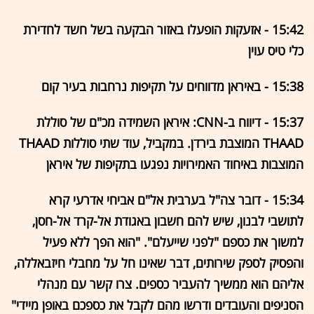
15:42 - אזעקות הופעלו באזור הבקעה בשל חשד לחדירת
כלי טיס עוין
15:38 - באיראן מדווחים על תקיפות נרחבות בעיר קום
15:37 - דיווח ב-CNN: איראן השמידה מכ"ם של סוללת
THAAD המוצבת בירדן. במקביל, עוד שתי סוללות THAAD
המוצבות באיחוד האמירויות נפגעו בתקיפות של איראן
15:34 - דובר צה"ל בערבית אל"ם אביחי אדרעי קרא
לתושבי לבנון, שיש להם חשבון באגודת אל-קרד אל-חסן,
למשוך את כספם "לפני שייעלם". "הוא הפך ללא פעיל
והפסיק לספק שירותים, דבר שאינו חל על מחבלי חיזבאללה,
אליהם הוא ממשיך להעביר כספים. צרו קשר עם מנהלי
הסניפים והעובדים ודרשו מהם לקבל את כספכם באופן מיידי"