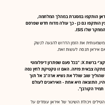
 באיראן הותקפו במסגרת במהלך המלחמה,
ין הותקפו גם כן - כך עולה מדוח חדש שפרסם
קר שלו ISIS.
 משמעותית את הזמן הדרוש להגעה לנשק
ן אם איראן תנסה לעשות זאת.
15:21 - שר החוץ האיראני עבאס עראקצ'י ברשת X: "בכל פעם שפתרון דיפלומטי
פתקה צבאית פזיזה. האם זו טקטיקת לחץ
גסה
 שהוליך שוב שולל את נשיא ארה"ב אל תוך
יהיו, התוצאה היא אחת - האיראנים לעולם
תמיד הקורבן".
C, שלפיהן מלאי הטילים ויכולת השיגור של איראן עומדים על