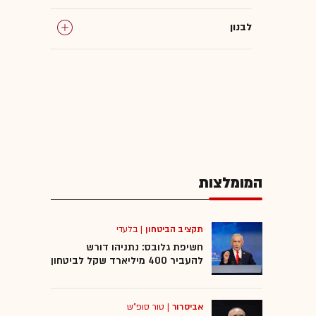
לבנון
צה"ל
דונלד טראמפ
מצר הורמוז
המומלצות
צבא ארה"ב
כטב"מים
תקציב הביטחון
|
בלעדי
חשיפת גלובס: נתניהו דורש
להעביר 400 מיליארד שקל לביטחון
טילים
אביסרור
|
טור סופ"ש