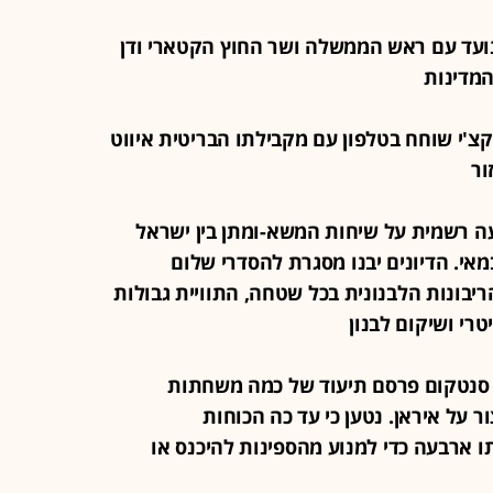
ואנס נועד עם ראש הממשלה ושר החוץ הקטארי ודן
המדינות
ראקצ'י שוחח בטלפון עם מקבילתו הבריטית איווט
ור
ודעה רשמית על שיחות המשא-ומתן בין ישראל
נון: השיחות יתקיימו בין 14 ל-15 במאי. הדיונים יבנו מסגרת להסדרי שלום
ריבונות הלבנונית בכל שטחה, התוויית גבולות
טרי ושיקום לבנון
ה"ב סנטקום פרסם תיעוד של כמה משחתות
 על איראן. נטען כי עד כה הכוחות
לי שיט והשביתו ארבעה כדי למנוע מהספינות להיכנס או