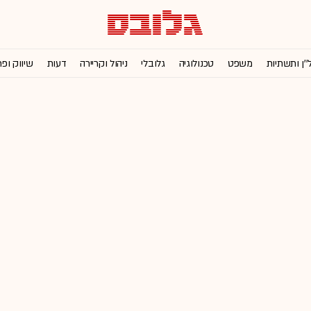
''ן ותשתיות
משפט
טכנולוגיה
גלובלי
ניהול וקריירה
דעות
שיווק ופ