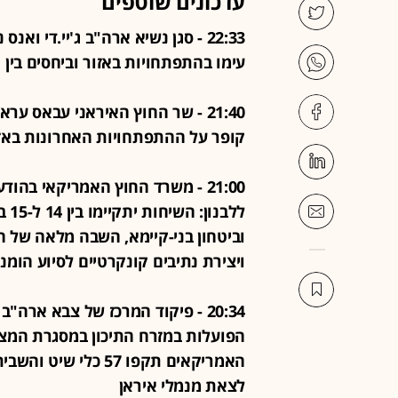
עדכונים שוטפים
22:33 - סגן נשיא ארה"ב ג'יי.די 
עימו בהתפתחויות באזור וביחסים בין 
21:40 - שר החוץ האיראני עבאס ע
קופר על ההתפתחויות האחרונות באז
21:00 - משרד החוץ האמריקאי בה
ללב
וביטחון בני-קיימא, השבה מלאה של ה
ויצירת נתיבים קונקרטיים לסיוע הומני
20:34 - פיקוד המרכז של צבא אר
הפועלות במזרח התיכון במסגרת המצור
האמריקאים תקפו 57 כ
לצאת מנמלי איראן