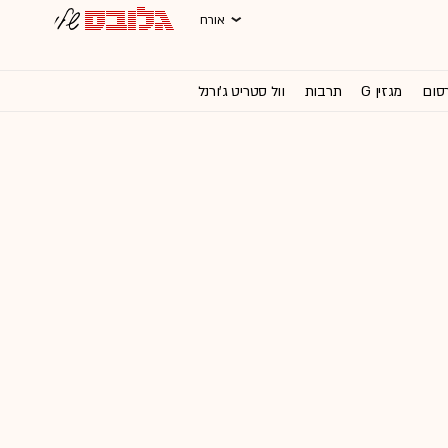
אורח
רסום
מגזין G
תרבות
וול סטריט ג'ורנל