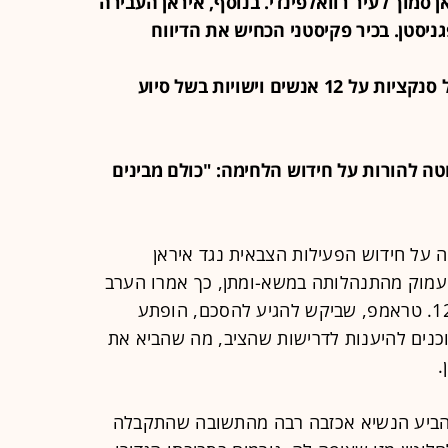
 סמוך לעיר רוואלפינדי. בנוסף, איראן העבירה
ניסטן. בכיר פקיסטני הכחיש את הדיווח
22:23 - משרד האוצר האמריקאי הטיל סנקציות על 12 אנשים וישויות בשל סיוע
פ נוטה להורות על חידוש הלחימה: "כולם מבינים
 על חידוש הפעילות הצבאית נגד איראן
 עמוק מהתנהלותה במשא-ומתן, כך אמרו הערב
(שני) שני בכירים אמריקאים לחדשות 12. טראמפ, שביקש להגיע להסכם, הופתע
כנים להיענות לדרישות שהציב, מה שהביא את
.
חה שקיים אתמול עם חדשות 12, הביע הנשיא אכזבה רבה מהתשובה שהתקבלה