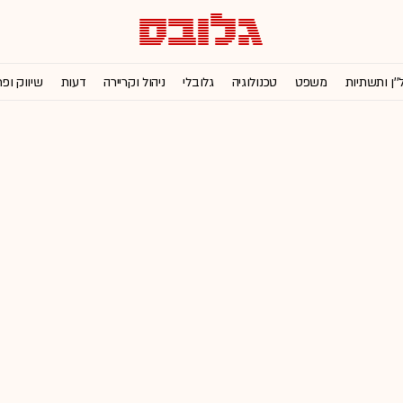
''ן ותשתיות
משפט
טכנולוגיה
גלובלי
ניהול וקריירה
דעות
שיווק ופ