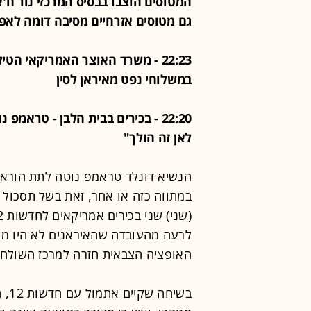
המטוסים הוצבו בבסיס המרכזי נור ח'אן
גם מטוסים אזרחיים מסיבה דומה לאפג
במשלוחי נפט מאיראן לסין
22:20 - בכירים בבית הלבן - טראמ
לאן זה הולך"
הנשיא דונלד טראמפ נוטה לתת הוראה
במתווה כזה או אחר, זאת בשל תסכול
לרעה מהעובדה שהאיראנים לא היו מו
האופציה הצבאית חזרה למרכז השולחן
בשי