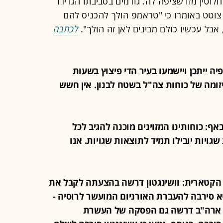
חלוטין מזו שציפה לה. גורמים בסביבתו הגדירו
צוטט באומרו כי "טראמפ הולך להכניס להם
אבל עכשיו כולם מבינים לאן זה הולך".
לכתבה
ולפיה ייתכן ויישמעו בעיר הדי פיצוץ בשעות
זומה של כוחות צה"ל בשטח לבנון. אין חשש
ליבאף: כוחותינו המזוינים מוכנה להגיב לכל
ויות יובילו תמיד לתוצאות שגויות. אנו
זירה הקטארית: וושינגטון דרשה בהצעתה לקבל את
יום המועשר ברמה של 60%. היא סירבה להעברת האורניום המועשר לרוסיה -
ם, ארה"ב דרשה גם הפסקה של העשרת