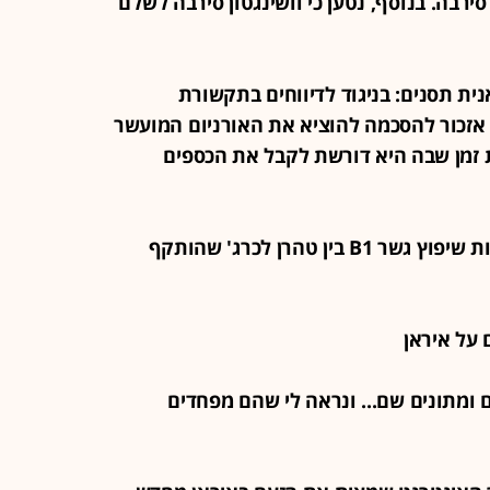
ירבה. בנוסף, נטען כי וושינגטון סירבה לשלם
איראנית תסנים: בניגוד לדיווחים בתקשורת
אזכור להסכמה להוציא את האורניום המועשר
 זמן שבה היא דורשת לקבל את הכספים
19:26 - באיראן הודיעו כי החלו בעבודות שיפוץ גשר B1 בין טהרן לכרג' שהותקף
געים ומתונים שם... ונראה לי שהם מפחדים