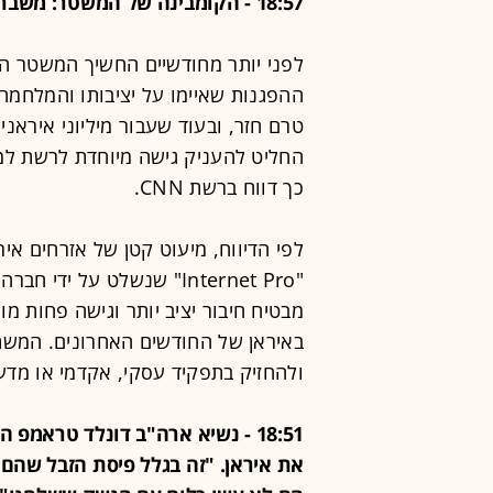
18:57 - הקומבינה של המשטר: משבר האינטרנט שמצית את הזעם באיראן מחדש
לפני יותר מחודשיים החשיך המשטר ה
ההפגנות שאיימו על יציבותו והמלחמה
טרם חזר, ובעוד שעבור מיליוני איראנ
החליט להעניק גישה מיוחדת לרשת למע
כך דווח ברשת CNN.
לפי הדיווח, מיעוט קטן של אזרחים אי
"Internet Pro" שנשלט על
מבטיח חיבור יציב יותר וגישה פחות מ
באיראן של החודשים האחרונים. המשת
ולהחזיק בתפקיד עסקי, אקדמי או מדע
18:51 - נשיא ארה"ב דונלד טראמ
את איראן. "זה בגלל פיסת הזבל שהם ש