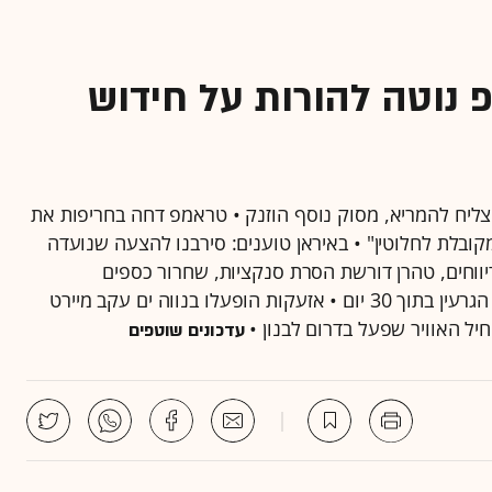
 נוטה להורות על חידוש
הצליח להמריא, מסוק נוסף הוזנק • טראמפ דחה בחריפות את
ובלת לחלוטין" • באיראן טוענים: סירבנו להצעה שנועדה
יווחים, טהרן דורשת הסרת סנקציות, שחרור כספים
מוקפאים, פתיחת מצר הורמוז והמשך מו"מ על תוכנית הגרעין בתוך 30 יום • אזעקות הופעלו בנווה ים עקב מיירט
יל האוויר שפעל בדרום לבנון •
עדכונים שוטפים