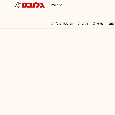
אורח
רסום
מגזין G
תרבות
וול סטריט ג'ורנל