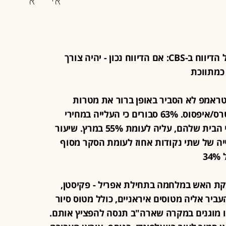
22:58 - הסנטור לינדזי גרהאם מגיב על הדיווח ב-CBS: אם הדיווח נכון - יהיה צורך
כמתווכת
ורים שטראמפ לא הסביר באופן ברור את מטרות
המלחמה באיראן, כך עולה מסקר רויטרס/איפסוס. 63% סבורים כי העלייה במחירי
הדלק פגעה במצבם הכלכלי של משקי הבית שלהם, עליה לעומת 55% במרץ. שיעור
בטראמפ עומד על 36% - עלייה של שתי נקודות אחוז לעומת הסקר מסוף
3
 ימים לאחר הפסקת האש במלחמה בתחילת אפריל - פקיסטן,
יר אליה מטוסים איראניים, כולל מטוס סיור
RC. זאת, כדי שיהיו מוגנים במקרה שארה"ב תנסה להפציץ אותם.