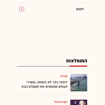
לבנון
דונלד טראמפ
צה"ל
מצר הורמוז
המומלצות
כטב"מים
טילים
הגירה
דובאי כבר לא בטוחה, ועשירי
העולם מחפשים את המקלט הבא
משמרות המהפכה
זום גלובלי