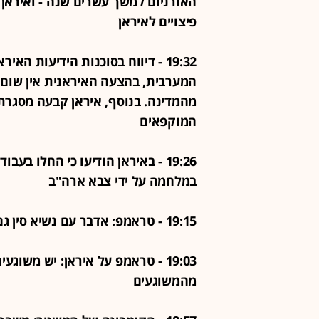
האורניום למשך עשרים שנה - ואיראן ס
פיצויים לאיראן
19:32 - דיווח בסוכנות הידיעות ה
המערבית, בהצעה האיראנית אין שום 
מהמדינה. בנוסף, איראן קבעה מסגרת
המוקפאים
במלחמה על ידי צבא ארה"ב
19:15 - טראמפ: אדבר עם נשיא סין גם על איראן
19:03 - טראמפ על איראן: יש משו
מהמשוגעים