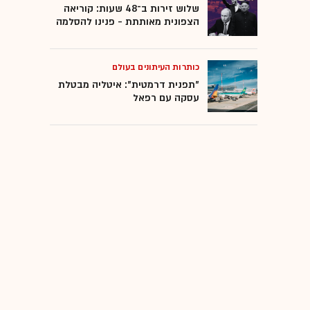
שלוש זירות ב־48 שעות: קוריאה
הצפונית מאותתת - פנינו להסלמה
כותרות העיתונים בעולם
"תפנית דרמטית": איטליה מבטלת
עסקה עם רפאל