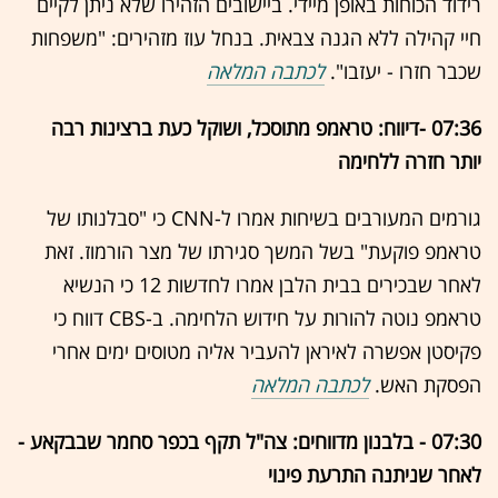
רידוד הכוחות באופן מיידי. ביישובים הזהירו שלא ניתן לקיים
חיי קהילה ללא הגנה צבאית. בנחל עוז מזהירים: "משפחות
שכבר חזרו - יעזבו".
לכתבה המלאה
07:36 -דיווח: טראמפ מתוסכל, ושוקל כעת ברצינות רבה
יותר חזרה ללחימה
גורמים המעורבים בשיחות אמרו ל-CNN כי "סבלנותו של
טראמפ פוקעת" בשל המשך סגירתו של מצר הורמוז. זאת
לאחר שבכירים בבית הלבן אמרו לחדשות 12 כי הנשיא
טראמפ נוטה להורות על חידוש הלחימה. ב-CBS דווח כי
פקיסטן אפשרה לאיראן להעביר אליה מטוסים ימים אחרי
הפסקת האש.
לכתבה המלאה
07:30 - בלבנון מדווחים: צה"ל תקף בכפר סחמר שבבקאע -
לאחר שניתנה התרעת פינוי