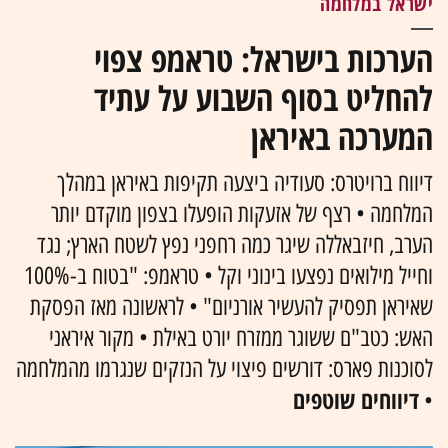
ישראל במלחמה
הערכות בישראל: טראמפ צפוי
להחליט בסוף השבוע על עתיד
המערכה באיראן
דיווח ברויטרס: סעודיה ביצעה תקיפות באיראן במהלך
המלחמה • רצף של אזעקות הופעלו בצפון מוקדם יותר
הערב, חיזבאללה שיגר כמה רחפני נפץ לשטח הארץ; נגד
וחייל מילואים נפצעו בינוני וקל • טראמפ: "בטוח ב-100%
שאיראן תפסיק להעשיר אורניום" • לראשונה מאז הפסקת
האש: כטב"ם ששוגר ממזרח יורט באילת • מקור איראני
לסוכנות פארס: דורשים פיצוי על הנזקים שנגרמו מהמלחמה
דיווחים שוטפים
•