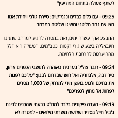
לשתף פעולה בתחום המודיעין"
09:25 - עם כלים כבדים ונגמ"שים: סיירת גולני ויחידת אגוז
חצו את נהר הליטני והשיגו שליטה במרחב
המבצע ארך עשרה ימים, זאת במטרה להגיע למרחב שממנו
חיזבאללה ביצע שיגורי רקטות וכטב"מים. הפעולה היא חלק
מההיערכות להרחבת הלחימה.
09:24 - דובר צה"ל בערבית באזהרה לתושבי הכפרים ארזון,
טיר דבה, אלבזוריה ואל חוש שבדרום לבנון: "עליכם לפנות
את בתיכם ולנוע באופן מידי למרחק של 1,000 מטרים
לפחות אל מחוץ לכפריכם"
09:19 - הערה פיקודית בלבד למח"ט גבעתי שהכניס לבינת
ג'ביל חייל בסדיר ושלושה משרתי מילואים - למטרה לא