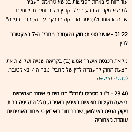
עוד דווח כי באחת הפגישות בנושא טראמפ העביר
לממלא-מקום התובע הכללי קובץ של דיווחים חדשותיים
שהרגיזו אותו, ולערימה הודבקה מדבקה עם הכיתוב "בגידה".
01:22 - אושר סופית: חוק להעמדת מחבלי ה-7 באוקטובר
לדין
מליאת הכנסת אישרה אמש (ב') בקריאה שנייה ושלישית את
הצעת החוק להעמדה לדין של מחבלי טבח ה-7 באוקטובר.
לכתבה המלאה
23:40 - ב"וול סטריט ג'ורנל" מדווחים כי איחוד האמירויות
ביצעה תקיפות חשאיות באיראן באפריל, כולל התקיפה בבית
זיקוק הנפט באי לוואן, שכבר דווח באיראן כי איחוד האמירויות
עומדת מאחוריה