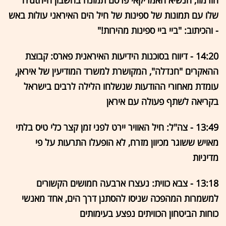
הורמוז, הנשיא האמריקאי פרסם תמונה בחשבון ה-Truth
שלו עם תמונות של ספינות של חיל הים האיראני עולות באש
- והכיתוב: "ביי ביי ספינות מהירות!"
14:20 - דיווח בסוכנות הידיעות האיראנית פארס: קבוצת
ההאקרים "חנדלה", המקושרת למשרד המודיעין של איראן,
עומדת מאחורי ההודעות שנשלחו הלילה לרבים בישראל
בקריאה לשתף פעולה עם איראן
13:49 - צה"ל: חיל האוויר יירט לפני זמן קצר כלי טיס בלתי
מאויש ששוגר מכיוון מזרח, לא הופעלו התרעות על פי
מדיניות
13:18 - צבא כווית: נעצרו ארבעה חמושים הקשורים
למשמרות המהפכה שניסו להסתנן דרך הים, אחד מאנשי
כוחות הביטחון הכוויתים נפצע בעימותים