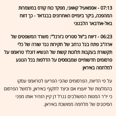
07:13 - אסמאעיל קאאני, מפקד כוח קודס במשמרות
המהפכה, ביקר ביומיים האחרונים בבגדאד - כך דווח
באל-אח'באר הלבנוני
06:23 - דיווח ב"וול סטריט ג'ורנל": משרד המשפטים של
ארה"ב פתח בגל נרחב של חקירות נגד שורה של כלי
תקשורת בעקבות תלונות קשות של הנשיא דונלד טראמפ על
פרסומים חדשותיים שמבוססים על הדלפות בכל הנוגע
למלחמה באיראן
על פי הדיווח, הפרסומים שהכי הפריעו לטראמפ עסקו
בהמלצות של יועציו אם וכיצד לתקוף באיראן, ולמשל הפרסום
כי יו"ר המטות המשולבים גנרל דן קיין הזהיר אותו מפני
הסיכונים של מלחמה ממושכת באיראן.