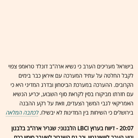
בישראל מעריכים הערב כי נשיא ארה"ב דונלד טראמפ צפוי
לקבל החלטה על עתיד המערכה עם איראן כבר בימים
הקרובים. ההערכה במערכת הביטחון ובדרג המדיני היא כי
עם חזרתו מביקורו בסין לקראת סוף השבוע, יכריע הנשיא
האמריקאי לגבי המשך הצעדים, וזאת על רקע ההבנה
בירושלים כי השיחות בין המדינות לא יבשילו.
לכתבה המלאה
20:07 - דיווח בערוץ LBCI הלבנוני: שגריר ארה"ב בלבנון
יגיע הערב לוושינגטון, וכך גם השגריר לשעבר סימון כרם,