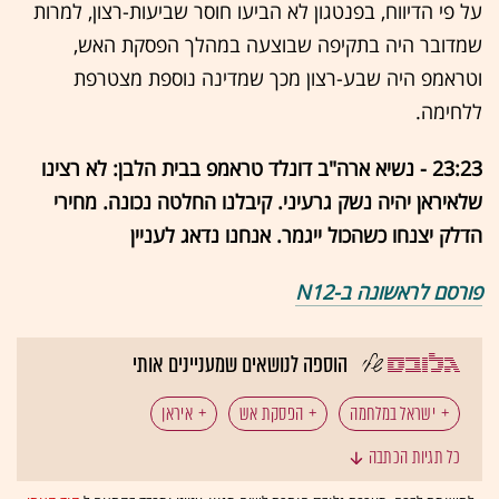
על פי הדיווח, בפנטגון לא הביעו חוסר שביעות-רצון, למרות
שמדובר היה בתקיפה שבוצעה במהלך הפסקת האש,
וטראמפ היה שבע-רצון מכך שמדינה נוספת מצטרפת
ללחימה.
23:23 - נשיא ארה"ב דונלד טראמפ בבית הלבן: לא רצינו
שלאיראן יהיה נשק גרעיני. קיבלנו החלטה נכונה. מחירי
הדלק יצנחו כשהכול ייגמר. אנחנו נדאג לעניין
פורסם לראשונה ב-N12
הוספה לנושאים שמעניינים אותי
ישראל במלחמה
הפסקת אש
איראן
כל תגיות הכתבה
דונלד טראמפ
חיזבאללה
לבנון
צה"ל