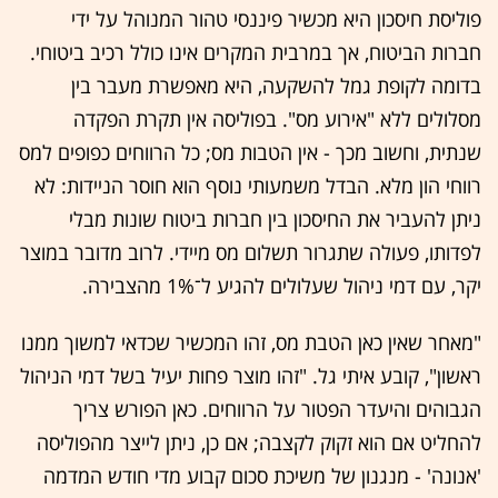
פוליסת חיסכון היא מכשיר פיננסי טהור המנוהל על ידי
חברות הביטוח, אך במרבית המקרים אינו כולל רכיב ביטוחי.
בדומה לקופת גמל להשקעה, היא מאפשרת מעבר בין
מסלולים ללא "אירוע מס". בפוליסה אין תקרת הפקדה
שנתית, וחשוב מכך - אין הטבות מס; כל הרווחים כפופים למס
רווחי הון מלא. הבדל משמעותי נוסף הוא חוסר הניידות: לא
ניתן להעביר את החיסכון בין חברות ביטוח שונות מבלי
לפדותו, פעולה שתגרור תשלום מס מיידי. לרוב מדובר במוצר
יקר, עם דמי ניהול שעלולים להגיע ל־1% מהצבירה.
"מאחר שאין כאן הטבת מס, זהו המכשיר שכדאי למשוך ממנו
ראשון", קובע איתי גל. "זהו מוצר פחות יעיל בשל דמי הניהול
הגבוהים והיעדר הפטור על הרווחים. כאן הפורש צריך
להחליט אם הוא זקוק לקצבה; אם כן, ניתן לייצר מהפוליסה
'אנונה' - מנגנון של משיכת סכום קבוע מדי חודש המדמה