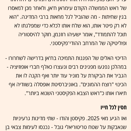
של ראש הממשלה הקודם עימראן ח'אן, ולאחר מכן למאסרו
בגין שחיתות - מה שהוביל לגל מחאות ברבי המדינה. "הוא
לא רק פיטר אותו, הוא שלח אותו לכלא כדי שמפלגתו לא
תוכל להתמודד", אומר ישעיהו רוזנמן, חוקר להיסטוריה
ופוליטיקה של המרחב ההודי־פקיסטני.
הדיכוי האלים של הפגנות התמיכה בח'אן בדרישה לשחרורו -
במהלכן נפגעו מפגינים רבים ונעצרו כאלף חברי אופוזיציה -
הגביר את הביקורת על מוניר עוד יותר ואף הקנה לו את
הכינוי "רוצח ההמונים". באוניברסיטת אופסלה בשוודיה אף
תיארו אותו כ"ראש הצבא הפקיסטני השנוא ביותר".
חסין לכל חייו
ואז הגיע מאי 2025. פקיסטן והודו - שתי מדינות גרעיניות
שנאבקות על שטח טריטוריאלי גובל - נכנסו לעימות צבאי בן