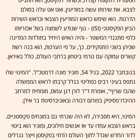
לצבא. את שירותו עשה במודיעין, ואט אט עלה בסולם
הדרגות. הוא שימש כראש המודיעין הצבאי וכראש השירות
הביון הפקיסטני (ISI) - גוף שנודע לשמצה בשל אכזריותו
כלפי מתנגדי המשטר - והיה האיש היחיד בתולדות המדינה
שכיהן בשני התפקידים. כך, על פי הערכות, הוא בנה רשת
קשרים עמוקה עם גורמי ביטחון ברחבי העולם, כולל באיראן.
בנובמבר 2022, בגיל 54, מוניר מונה לרמטכ"ל. "המינוי שלו
נתפס בעיני רבים כפוליטי בגלל קרבתו לראש הממשלה
שהבז שריף", אומרת ד"ר לורן דגן עמוס, מומחית למרחב
ההינדו־פסיפיק בפורום דבורה ובאוניברסיטת בר אילן.
המינוי, היא מסבירה, לא היה שגרתי גם במונחים פקיסטניים.
בראש הצבא עמדו עד אז אנשים חילונים, ומוניר הוא ביטוי
לדור החדש שגדל לתוך העולם הדתי בפקיסטן וייצר גנרלים