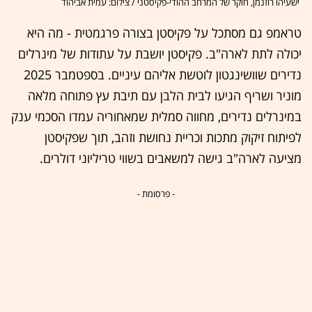
ישעיהו רוזנמן, חוקר של המרחב ההודי-פקיסטני / צילום: עמית אביהוד
טראמפ גם מסתכל על פקיסטן בצורה פרגמטית - מה היא
יכולה לתת לארה"ב. פקיסטן יושבת על עתודות של מינרלים
נדירים שוושינגטון לוטשת אליהם עיניים. בספטמבר 2025
מוניר ושריף הגיעו לבית הלבן עם תיבת עץ פתוחה מלאה
במינרלים נדירים, מחווה סמלית שמאחוריה עמדו הסכמי ענק
לפיתוח זיקוק מתכות וכריית נחושת וזהב, תוך שפקיסטן
מציעה לארה"ב גישה למשאבים בשווי טריליוני דולרים.
- פרסומת -