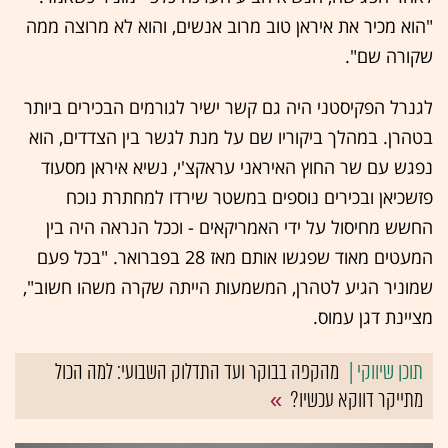
"הוא מכיר את איראן טוב מרוב אנשים, והוא לא מרוצה ממה
שקורה שם".
לגנרל הפקיסטני היה גם קשר ישיר לגורמים הבכירים ביותר
בטהרן. במהלך ביקוריו שם על מנת לגשר בין הצדדים, הוא
נפגש עם שר החוץ האיראני עראקצ'י, נשיא איראן מסעוד
פזשכיאן ובכירים נוספים במשטר שירדו למחתרת נוכח
החשש מחיסול על ידי האמריקאים - וככל הנראה היה בין
המעטים מאוד שפגשו אותם מאז 28 בפברואר. "בכל פעם
שמוניר הגיע לטהרן, המשמעות הייתה שקרה משהו חשוב",
מציינת דגן עמוס.
מהקפה בבוקר ועד התדלוק השבועי: למה הכול
מתייקר דווקא עכשיו?