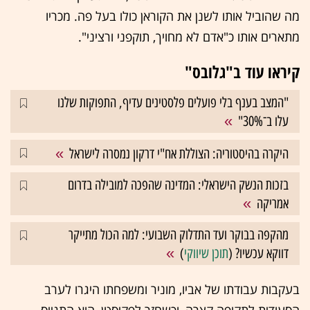
מה שהוביל אותו לשנן את הקוראן כולו בעל פה. מכריו
מתארים אותו כ"אדם לא מחויך, תוקפני ורציני".
קיראו עוד ב"גלובס"
"המצב בענף בלי פועלים פלסטינים עדיף, התפוקות שלנו
עלו ב־30%"
היקרה בהיסטוריה: הצוללת אח"י דרקון נמסרה לישראל
בזכות הנשק הישראלי: המדינה שהפכה למובילה בדרום
אמריקה
מהקפה בבוקר ועד התדלוק השבועי: למה הכול מתייקר
דווקא עכשיו? (
תוכן שיווקי
)
בעקבות עבודתו של אביו, מוניר ומשפחתו היגרו לערב
הסעודית לתקופה קצרה, וכשחזר לפקיסטן, הוא התגייס