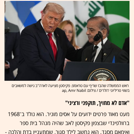
ראש הממשלה שהבז שריף עם טראמפ. פקיסטן מציעה לארה''ב גישה למשאבים
בשווי טריליוני דולרים / צילום: ap, Amr Nabil
"אדם לא מחויך, תוקפני ורציני"
מעט מאוד פרטים ידועים על אסים מוניר. הוא נולד ב־1968
ברוולפינדי שבצפון פקיסטן לאב שהיה מנהל בית ספר
ואימאם מסגד. הוא נחשב לילד סגור, שמתעניין בדת והלכה -