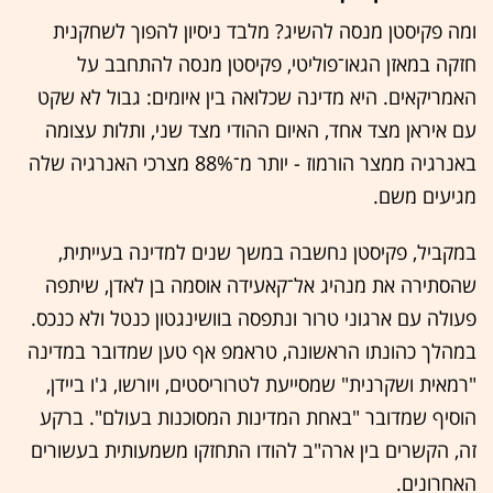
ומה פקיסטן מנסה להשיג? מלבד ניסיון להפוך לשחקנית
חזקה במאזן הגאו־פוליטי, פקיסטן מנסה להתחבב על
האמריקאים. היא מדינה שכלואה בין איומים: גבול לא שקט
עם איראן מצד אחד, האיום ההודי מצד שני, ותלות עצומה
באנרגיה ממצר הורמוז - יותר מ־88% מצרכי האנרגיה שלה
מגיעים משם.
במקביל, פקיסטן נחשבה במשך שנים למדינה בעייתית,
שהסתירה את מנהיג אל־קאעידה אוסמה בן לאדן, שיתפה
פעולה עם ארגוני טרור ונתפסה בוושינגטון כנטל ולא כנכס.
במהלך כהונתו הראשונה, טראמפ אף טען שמדובר במדינה
"רמאית ושקרנית" שמסייעת לטרוריסטים, ויורשו, ג'ו ביידן,
הוסיף שמדובר "באחת המדינות המסוכנות בעולם". ברקע
זה, הקשרים בין ארה"ב להודו התחזקו משמעותית בעשורים
האחרונים.