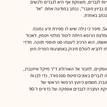
 פוריות לגברים, משווקת אף היא לגברים ולנשים
 בביוץ מוגבר", נכתב במודעה אחת. "אל
נכתב באחרת.
אוסמן חאן, מייסד שותף של SwimClub, סיפר כי גילה שיש לו ספירת זרע נמוכה
לצת הרופא הייתה ליטול מולטי ויטמין, לאכול
אשתו, הוא הרכיב לעצמו סט תוספי תזונה. מדדי
ו להביא לעולם תינוק באמצעות הפריה חוץ
סקיים, לחבור אל האורולוג ד"ר מייקל אייזנברג,
ה לגברים באוניברסיטת סטנפורד, כדי לבנות
יזנברג משמש כיועץ הרפואי הראשי של
SwimClub, ותמורת כ-300 דולר מספקת החברה לגברים אספקה של כדורים ל-90