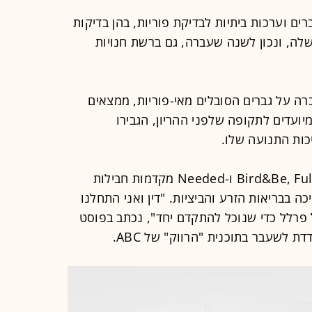
 לגברים וערכות ביתיות לבדיקת פוריות, בהן בדיקות
רנט שלה, ונכון לשנה שעברה, גם ברשת חנויות
רה על גברים הסובלים מאי-פוריות, ממצאים
ועדים לתקופה שלפני ההריון, הגבירו
כות התנועה שלו.
ברשתות החברתיות, חברות כמו Bird&Be, FullWell ו-Needed מקדמות חבילות
כה בבריאות הזרע והביציות. "דין ואני התחלנו
פרלל כדי שנוכל להתקדם יחד", נכתב בפוסט
ת לשעבר בתוכנית "הרווק" של ABC.