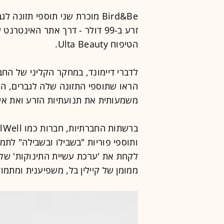
Bird&Be מוכרת שני תוספי תזונה
זרע ב-99 דולר - דרך אתר האינט
הטיפוח Ulta Beauty.
לדברי דיימונד, במחקר הקליני של החב
הראו שתוספי התזונה שלה לגברים, המי
משמעותית את תנועתיות הזרע ואת אי
ותוספי פוריות "בשבילו ובשבילה" לתמי
לקחת את 'ערכת עשיית התינוקות' של 
ממומן של קיילין בל, משפיענית ומתמודד