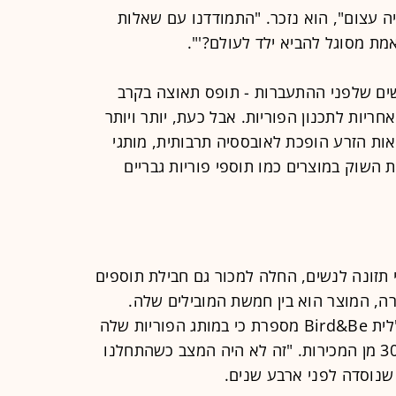
ה עצום", הוא נזכר. "התמודדנו עם שאלות
אמת מסוגל להביא ילד לעולם?'".
שים שלפני ההתעברות - תופס תאוצה בקרב
ריות לתכנון הפוריות. אבל כעת, יותר ויותר
ות הזרע הופכת לאובססיה תרבותית, מותגי
 השוק במוצרים כמו תוספי פוריות גבריים
, המוכרת תוספי תזונה לנשים, החלה למכור גם חבילת תוספים
ם, לדברי החברה, המוצר הוא בין חמשת המובילים שלה.
סמנתה דיימונד, מייסדת שותפה ומנכ"לית Bird&Be מספרת כי במותג הפוריות שלה
מוצרים לגברים מהווים כעת יותר מ-30% מן המכירות. "זה לא היה המצב כשהתחלנו
שנוסדה לפני ארבע שנים.