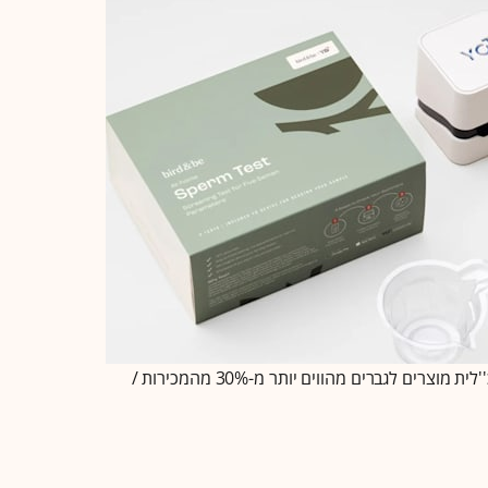
בדיקת זרע ביתית של Bird&Be. לדברי המנכ''לית מוצרים לגברים מהווים יותר מ-30% מהמכירות /