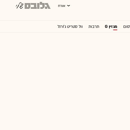
אורח
סום
מגזין G
תרבות
וול סטריט ג'ורנל