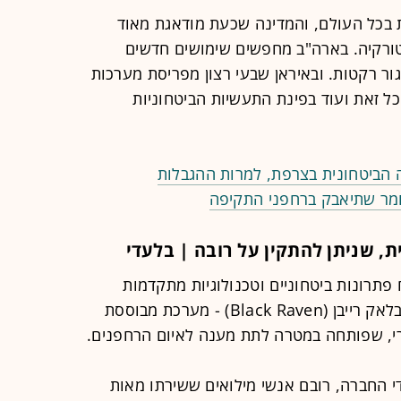
 בכל העולם, והמדינה שכעת מודאגת מאוד
ורקיה. בארה"ב מחפשים שימושים חדשים
ור רקטות. ובאיראן שבעי רצון מפריסת מערכות
ל זאת ועוד בפינת התעשיות הביטחוניות
 הביטחונית בצרפת, למרות ההגבלות
, שניתן להתקין על רובה | בלעדי
תרונות ביטחוניים וטכנולוגיות מתקדמות
לעולמות ההגנה וה־HLS, משיקה את בלאק רייבן (Black Raven) - מערכת מבוססת
רי, שפותחה במטרה לתת מענה לאיום הרחפנים.
החברה, רובם אנשי מילואים ששירתו מאות