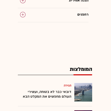
הגנה אווירית
רחפנים
טילים
כטב"מים
ארמניה
המומלצות
יוון
טורקיה
הגירה
דובאי כבר לא בטוחה, ועשירי
העולם מחפשים את המקלט הבא
נשק