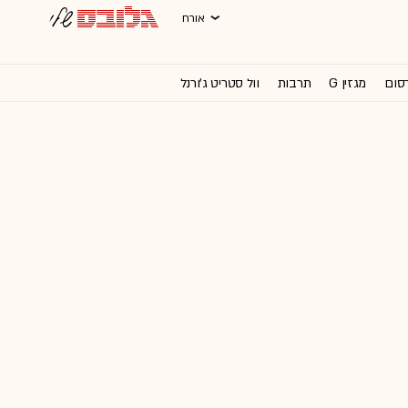
אורח
רסום
מגזין G
תרבות
וול סטריט ג'ורנל