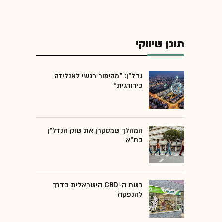
תוכן שיווקי
נדל"ן: "מהימור רגשי לאנליזה
כירורגית"
המהלך שמסקרן את שוק הנדל"ן
בת"א
רשת ה-CBD הישראלית בדרך
להנפקה