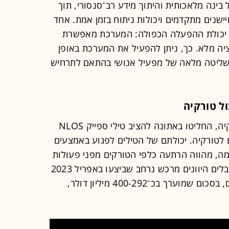
ינה מלאכותית והיתוך מידע רב־סנסורי, תוך
יישנים מתקדמים ויכולות ניתוח בזמן אמת. אחד
 יכולת ההפעלה הכפולה: המערכת מאפשרת
מציה מלא. כך, ניתן להפעיל את המערכת באופן
ר שליטה מלאה של מפעיל אנושי בהתאם לתרחיש
ל טורקיה
בצל המתיחות הגוברת בין יוון לבין טורקיה, החליטו באתונה להציב טילי ספייק NLOS
 לטורקיה. יכולתם של הטילים לפגוע באמצעים
מה, מהווה הרתעה כלפי הטורקים מפני פעולות
תוקפניות בים האגאי. זו התועלת שמקבלים היוונים מרכש נרחב שביצעו באפריל 2023
עבור כוחות היבשה, הים והאוויר שלהם, בסכום שמוערך בכ־400-292 מיליון דולר,