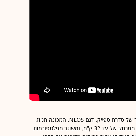
מדובר בטילים בעלי הטווח הגדול ביותר של סדרת ספייק. דגם NLOS, המכונה תמוז,
שוקל כ־71 ק"ג, מסוגל לפגוע במטרה ממרחק של עד 32 ק"מ, ומשוגר מפלטפורמות