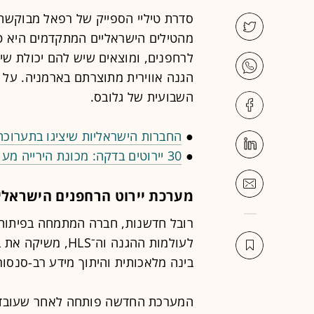
סדרת טיליי הספייק של רפאל מבוקשת
מהטילים הישראליים המתקדמים היא ט
לרחפנים, ומוצאים שיש להם יכולת שיג
הגנה אווירית מתוצרתם בארמניה. על כ
השבועית של גלובס.
●
החברות הישראליות שיציגו בתערוכה
●
30 יירוטים בדקה: מכונת הירייה מעומר שתיאבק ברחפני התקיפה
מערכת יירוט הרחפנים הישראלית
רובל חדשנות, חברה המתמחה בפיתוח פ
בינה מלאכותית והיתוך מידע רב-סנסו
המערכת החדשה פותחה לאחר שעובדי 