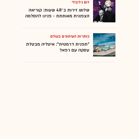
זום גלובלי
יצרניות נשק
שלוש זירות ב־48 שעות: קוריאה
הצפונית מאותתת - פנינו להסלמה
סחר בנשק
כותרות העיתונים בעולם
המומלצות
"תפנית דרמטית": איטליה מבטלת
עסקה עם רפאל