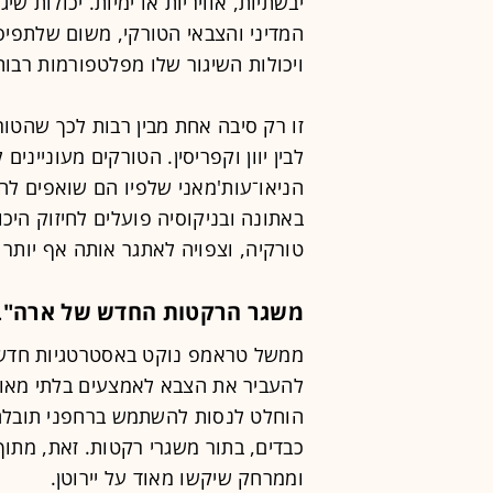
יבשתיות, אוויריות או ימיות. יכולות ש
המדיני והצבאי הטורקי, משום שלתפיס
ויכולות השיגור שלו מפלטפורמות רבות
זו רק סיבה אחת מבין רבות לכך שהטו
לבין יוון וקפריסין. הטורקים מעונייני
הניאו־עות'מאני שלפיו הם שואפים לה
באתונה ובניקוסיה פועלים לחיזוק היכ
טורקיה, וצפויה לאתגר אותה אף יותר 
משגר הרקטות החדש של ארה"ב:
ממשל טראמפ נוקט באסטרטגיות חדשנ
להעביר את הצבא לאמצעים בלתי מאויש
הוחלט לנסות להשתמש ברחפני תובלה
כבדים, בתור משגרי רקטות. זאת, מתוך 
וממרחק שיקשו מאוד על יירוטן.