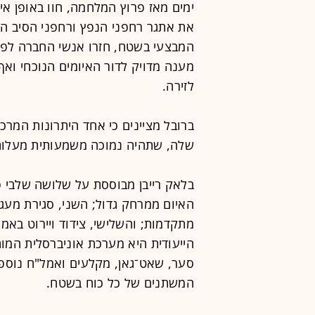
ימים מאז פרוץ המלחמה, חוו באופן א
את אתגר רחפני הנפץ ורחפני הסיב הא
המבצעי בשטח, חזרו אנשי החברה לפתח 
מענה מדויק לדור האיומים הנוכחי ואף
לזירה.
ברובל מציינים כי אחד היתרונות המרכ
שלה, שתהיה נמוכה משמעותית מעלותן
בלאק רייבן מבוססת על שלושה שלבי פעו
האיום ממרחק גדול; השני, סגירת מעגל
מתקדמות; והשלישי, צידוד ויירוט באמצ
הייעודית היא מערכת אוניברסלית המות
סער, שאט־גאן, מקלעים ואמל"ח נוספ
המשתנים של כל כוח בשטח.