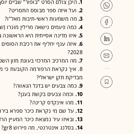
1.
היכן צולם הסרט "בופור" שביים יוסף
2.
ועל איזה ספר מבוסס התסריט?
3.
מה משמעות ראשי-תיבות מאל"ו?
4.
כמה פעמים נישאה מרילין מונרו (שהשבוע צוינו 0
5.
איזו מדינה אסייתית היא הראשונה 
6.
איזה ענף יחליף את רכיבת הסוסים (
2028?
7.
מה המרכיב המרכזי בעוגת מזון השט
8. איך נקראת הרפורמה הקובעת כי מו
מבדיקת תקן ישראלי?
9.
כמה צבעים יש בדגל הגאווה?
10.
וכמה צבעים בקשת בענן?
11.
מהו אינקדס קרינה?
12.
על שם מי נקראת כיכר ספרא בירו
13.
ובאיזו עיר נמצאת כיכר המעיין הרד
14.
בסלנג אינטרנטי, מה פירוש gr8?