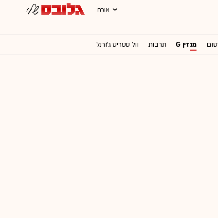
אורח
סום
מגזין G
תרבות
וול סטריט ג'ורנל