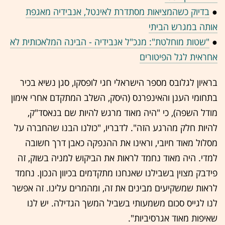
●
בדיוק כשהמציאות מסתדרת לאינטל, אנבידיה מאגפת
אותה במגרש הביתי
●
"שטות מוחלטת": מנכ"ל אנבידיה - הבינה המלאכותית לא
אחראית לגל הפיטורים
בראיון לגלובס מספר הישראלי חגי לופסקו, סגן נשיא בכיר
בתחומי הענן והאינפרנס (היסק, השלב המתקדם אחרי אימון
מודל השפה), כי "היה מאוד מרגש להיות שם בנאסד"ק,
להיות חלק מהרגע הזה". לדבריו, "כולנו הבנו שהחברה על
מסלול מאוד חיובי, וראינו את ההנפקה כאבן דרך חשובה
למדי. היה מאוד נחמד לראות את הביקוש למניה בשוק, זה
פידבק מצוין בשבילנו שאנחנו מתקדמים בכיוון הנכון. נחמד
לראות שמשקיעים מבינים את זה, ומהמרים עלינו. זה אפשר
לנו לגייס סכום משמעותי בשביל המשך הגדילה. יש לנו
שאיפות מאוד אגרסיביות".