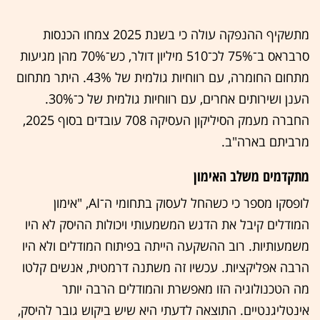
מתשקיף ההנפקה עולה כי בשנת 2025 צמחו הכנסות
סרבראס ב־75% לכ־510 מיליון דולר, כש־70% מהן מגיעות
מתחום החומרה, עם רווחיות גולמית של 43%. היתר מתחום
הענן ושירותים אחרים, עם רווחיות גולמית של כ־30%.
החברה מעמק הסיליקון העסיקה 708 עובדים בסוף 2025,
מרביתם בארה"ב.
מתקדמים משלב האימון
לופסקו מספר כי כשהחל לעסוק בתחומי ה־AI, "אימון
המודלים קיבל את הדגש המשמעותי ויכולות ההיסק לא היו
משמעותיות. רוב ההשקעה הייתה בפיתוח המודלים ולא היו
הרבה אפליקציות. עכשיו זה משתנה דרמטית, אנשים קלטו
מה הטכנולוגיה הזו מאפשרת והמודלים הרבה יותר
אינטליגנטיים. התוצאה לדעתי היא שיש ביקוש גובר להיסק,