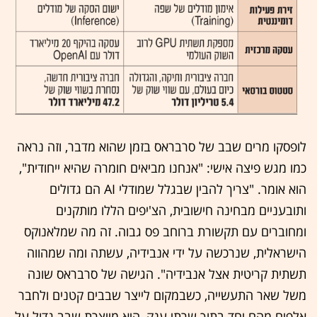
לופסקו מרים שבב של סרבראס בזמן שהוא מדבר, וזה נראה
כמו מגש פיצה אישי: "אנחנו מביאים חומרה שהיא ייחודית",
הוא אומר. "צריך להבין שבגלל שמודלי AI הם גדולים
ותובעניים מבחינה חישובית, הצ'יפים הללו מותקנים
ומחוברים עם תקשורת ברוחב פס גבוה. זה מה שמלאנוקס
הישראלית, שנרכשה על ידי אנבידיה, עשתה ומה שמהווה
תשתית קריטית אצל אנבידיה". הגישה של סרבראס שונה
משל שאר התעשייה, כשבמקום לייצר שבבים קטנים ולחבר
אלפים מהם יחד בתוך שרתי ענק, היא מייצרת שבב גדול על