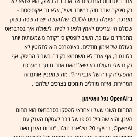
אחד היתרונות המרכזיים של אנבידיה בשוק, הוא שהיא לא
רק סיפקה שבב חזק במיוחד ויעיל, אלא גם אקוסיסטם -
מערכת הפעלה בשם CUDA, שלמעשה ייצרה שפה בשוק
שכולם היו צריכים לאמץ ולפעול לפיה. לשאלה איך בסרבראס
מתמודדים עם כך, השיב לופסקו כי "קודה משמעותית יותר
בעולם של אימון מודלים. באינפרנס היא לחלוטין לא
רלוונטית, אף אחד לא משתמש בקודה בשביל ההיסק. אף
לקוח שלי מעולם לא שאל 'האם אתה תומך במערכת
ההפעלה קודה של אנבידיה?'. מה שמעניין אותם זה
המהירות, ואיזה מודלים תומכים בצרכים שלהם".
ב־OpenAI נפל האסימון
התחום השני שעליו אחראי לופסקו בסרבראס הוא תחום
הענן, והוא שהוביל בסופו של דבר לעסקת הענק עם
OpenAI, בהיקף 20 מיליארד דולר. "תחום הענן מאוד