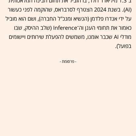
ב־1.3 מיליארד דולר, בו הוביל את תחום הבינה המלאכותית
(AI). בשנת 2024 הצטרף לסרבראס, שהוקמה לפני כעשור
על ידי אנדרו פלדמן (הנשיא ומנכ"ל החברה), ושם הוא מוביל
כאמור את תחומי הענן וה־Inference (שלב ההיסק, שבו
מודלי AI שכבר אומנו, משמשים להפעלת שירותים ויישומים
בפועל).
- פרסומת -