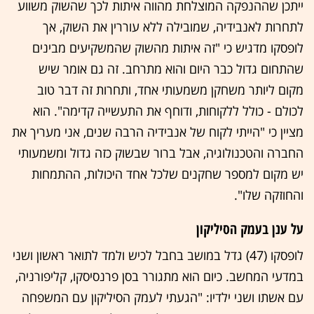
ייתכן שההנפקה המוצלחת מהווה איתות לכך שהשוק משווע
לתחרות לאנבידיה, שמובילה ללא עוררין את השוק, אך
לופסקו מדגיש כי "זה איתות מהשוק שהמשקיעים מבינים
שהתחום גדול כבר היום והוא מתרחב. זה גם אומר שיש
מקום ליותר משחקן משמעותי אחד, ותחרות זה דבר טוב
לכולם - כולל ללקוחות, ודוחף את התעשייה קדימה". הוא
מציין כי "הייתי לקוח של אנבידיה הרבה שנים, אני מעריך את
החברה והטכנולוגיה, אבל ברור שבשוק כזה גדול ומשמעותי
יש מקום למספר שחקנים שלכל אחד היכולות, ההתמחות
והחוזקה שלו".
על ענן בעמק הסיליקון
לופסקו (47) גדל במושב בחבל לכיש ולמד לתואר ראשון ושני
במדעי המחשב. כיום הוא מתגורר בסן פרנסיסקו, קליפורניה,
עם אשתו ושני ילדיו: "הגעתי לעמק הסיליקון עם המשפחה