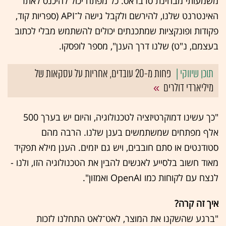
משמעותי מבחינת סרבראס. כל מפתח יכול להיכנס לאתר
האינטרנט שלנו, להירשם ולקבל גישה ל־API (ספריות קוד,
פקודות ופונקציות שמתכנתים יכולים להשתמש מבלי לכתוב
בעצמם, נ"ט) שלנו דרך הענן", מספר לופסקו.
פחות מ-20 עובדים, אחריות על עסקאות של
מיליארדי דולרים
"כך עשינו דמוקרטיזציה לטכנולוגיה, והיום יש בערך 500
אלף מפתחים שמשתמשים בענן שלנו. הרבה מהם
סטודנטים או סתם חובבים, ויש גם יזמים. הענן מילא תפקיד
מאוד חשוב בלסייע לאנשים להבין את הטכנולוגיה הזו, ולנו -
לנצח עם לקוחות כמו OpenAI ואמזון".
איך זה קרה?
"ברגע שהשקנו את המוצר, לאט־לאט התחלנו לזכות