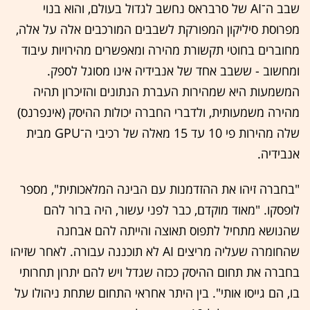
שבב ה־AI של סרבראס נחשב לגדול בעולם, והוא בנוי
מפרוסת סיליקון המפורקת לשבבים המורכבים אלה על אלה,
מחוברים בחוטי תקשורת מהירה ומאפשרים מהירויות עיבוד
ומחשוב - ששבב אחד של אנבידיה אינו מסוגל לספק.
המשמעות היא שמהירות העברת הנתונים והזיכרון תהיה
מהירה משמעותית, ולדברי החברה יכולות ההיסק (אינפרנס)
שלה מהירות פי 10 עד 15 מאלה של רכיבי ה־GPU מבית
אנבידיה.
"בחברה זיהו את ההזדמנות עם הבינה המלאכותית", מספר
לופסקו. "מאוד מוקדם, כבר לפני עשור, היה ברור להם
שהנושא מתחיל לתפוס תאוצה והייתה להם אבחנה
שהחומרה שעליה מריצים AI לא תוכננה עבורה. לאחר שזיהו
בחברה את תחום ההיסק ככזה שגדל ויש להם יתרון תחרותי
בו, הם גייסו אותי". בין היתר אחראי התחום שתחת ניהולו על