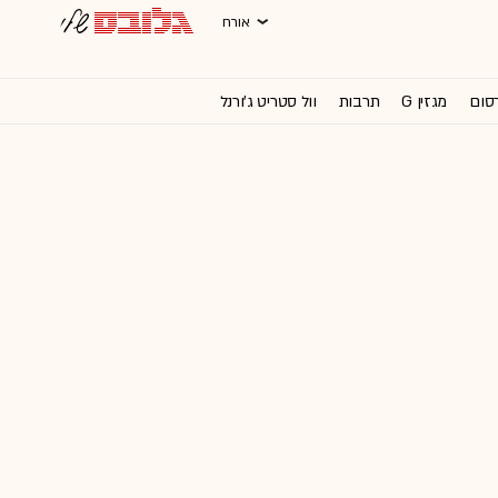
אורח
רסום
מגזין G
תרבות
וול סטריט ג'ורנל