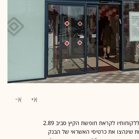
בנק הפועלים "נועל" את שער הדולר ללקוחותיו לקראת חופשת הקיץ סביב 2.89
ת שיגהצו את כרטיסי האשראי של הבנק