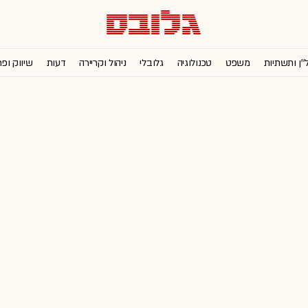
''ן ותשתיות
משפט
טכנולוגיה
גלובלי
ניהול וקריירה
דעות
שיווק ופ