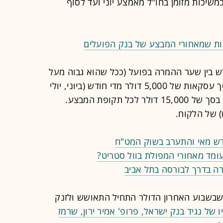
במשיכות מזומן בחו"ל מאמצע יוני ועד לסוף
ות שמאחורי המבצע של בנק הפועלים
ש בין שער ההמרה בפועל (ככל שהוא גבוה מעל
2.89 שקלים) לשער ההמרה המוזל בסך עסקאות של 5,000 דולר מדי חודש (ביוני, יולי
ואוגוסט), ובסך-הכול מדובר בעסקאות בסך של 15,000 דולר לכל תקופת המבצע.
) של הלקוח.
דש מאי והתערב בשוק המט"ח
ומד מאחורי המפולת בוול סטריט?
רה בדרך לבורסה בתל אביב
בשבוע האחרון הדולר התחיל התאושש ולזנק
ו של נגיד בנק ישראל, פרופ' אמיר ירון, שרמז