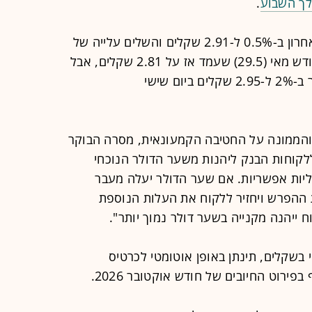
לך השבוע
.
הדולר היציג אומנם עלה ביום שישי האחרון ב-0.5% ל-2.91 שקלים והשלים עלייה של
3.4% ביחס לשער היציג סמוך לסוף חודש מאי (29.5) שעמד אז על 2.81 שקלים, אבל
לאחר היציג שנקבע בשישי, זינק הדולר ב-2% ל-2.95 שקלים ביום שישי
והממונה על החטיבה הקמעונאית, מסרה הבוקר
ללקוחות הבנק ליהנות משער הדולר הנוכחי
ליות אפשריות. אם שער הדולר יעלה מעבר
ג את ההפרש ויחזיר ללקוח את העלות הנוספת
 ייהנה מקנייה בשער דולר נמוך יותר".
שקלים, תינתן באופן אוטומטי לכרטיס
רוט החיובים של חודש אוקטובר 2026.