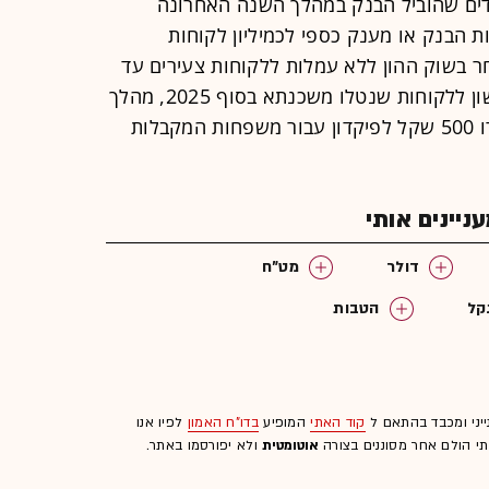
דים שהוביל הבנק במהלך השנה האחרונה
ת הבנק או מענק כספי לכמיליון לקוחות
 2025, הטבת מסחר בשוק ההון ללא עמלות ללקוחות צעירים עד
גיל 35, החזר תשלום המשכנתא הראשון ללקוחות שנטלו משכנתא בסוף 2025, מהלך
"צעד ראשון לחיסכון" במסגרתו הופקדו 500 שקל לפיקדון עבור משפחות המקבלות
יינים אותי
דולר
מט"ח
קל
הטבות
ייני ומכבד בהתאם ל
קוד האתי
המופיע
בדו"ח האמון
לפיו אנו
לתי הולם אחר מסוננים בצורה
אוטומטית
ולא יפורסמו באתר.