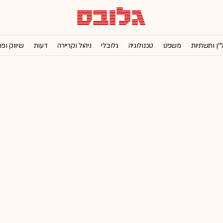
''ן ותשתיות
משפט
טכנולוגיה
גלובלי
ניהול וקריירה
דעות
שיווק ופ