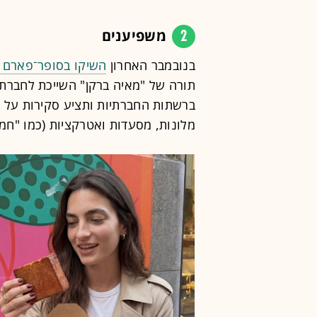
2
משפיענים
בנובמבר האחרון
השיקו בסופר־פארם את משפי
תורה של "מאיה ברקן" השייכת לחברת 
ברשתות החברתיות ותציע סקירות על י
מלונות, מסעדות ואטרקציות (כמו "חמש