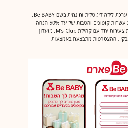
רשת Be פארם מבית שופרסל השיקה ערכת לידה דיגיטלית וחינמית בשם Be BABY,
הפונה להורים טריים. הערכה, הכוללת עשרות קופונים והטבות של עד 50% הנחה
למימוש ברשת, הושקה באירוע אימהות צעירות יחד עם קהילת M’s Club, מועדון
ילבקין. ההצטרפות מתבצעת באמצעות