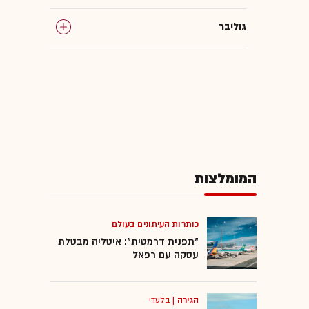
גוליבר
משפיענים
בינה מלאכותית
Be
המומלצות
מינוי בכירים
כותרות העיתונים בעולם
"תפנית דרמטית": איטליה מבטלת
עסקה עם רפאל
הגירה
|
בלעדי