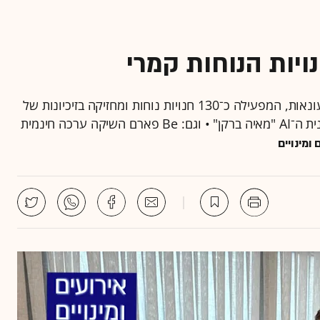
יות הנוחות קמרי
יזם הנדל"ן נפתלי שמשון רכש שליש מחברת קמרי קמעונאות, המפעילה כ־130 חנויות נוחות ומחזיקה בזיכיונות של
מותגים כמו ארקפה וגולדה • גוליבר מציגה את משפיענית ה־AI "מאיה ברקן" • וגם: Be פארם השיקה ערכה חינמית
ומינויים