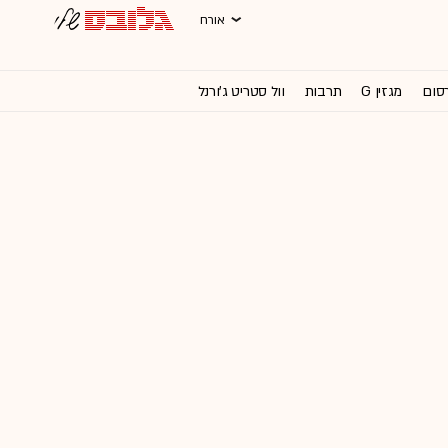
אורח
רסום
מגזין G
תרבות
וול סטריט ג'ורנל