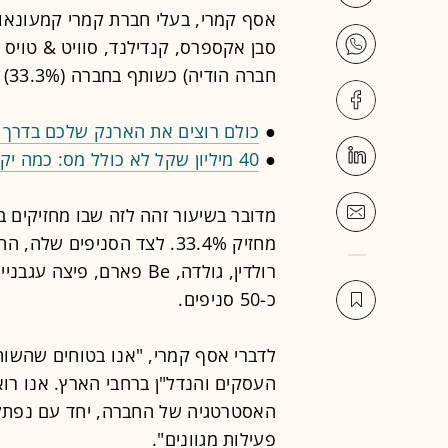
סבן אקספרס, קנדילנד, סוויט & טויס ו
חברה הודיה) כשותף בחברה (33.3%) לפי שווי של 100 מיליון שקל.
●
כולם רוצים את הארנק שלכם בדרך 
●
40 מיליון שקל לא כולל מס: כמה יקבל באמת הזוכה בלוטו?
מדובר בשיעור זהה לזה שבו מחזיקים במ
מחזיק 33.4%. לצד הסניפים 
רולדין, גולדה, Be פארם, 
כ-50 סניפים.
לדברי אסף קמרי, "אנו בטוחים שהשו
העסקים והנדל"ן ברחבי הארץ. אנו רו
האסטרטגיה של החברה, יחד עם נפתלי 
פעילות מגוונים".