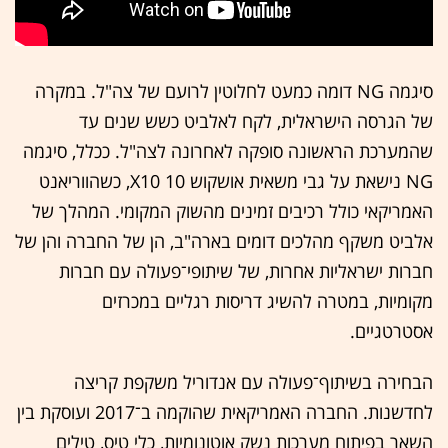
סיגמה NG דומה כמעט לחלוטין לרועם של צה"ל. במקרה
של הגרסה הישראלית, לקח לאלביט כשש שנים עד
שהמערכת הראשונה סופקה לאחרונה לצה"ל. ככלל, סיגמה
NG נישאת על גבי משאית אושקוש 10 X10, כשהווריאנט
האמריקאי כולל רכיבים זמינים מהשוק המקומי. המהלך של
אלביט משקף מהלכים דומים בארה"ב, הן של החברה והן של
חברות ישראליות אחרות, של שיתופי־פעולה עם חברות
מקומיות, במטרה להשיג דריסות רגליים במכרזים
אסטרטגיים.
הבחירה בשיתוף־פעולה עם אנדוריל משקפת קריצה
לחדשנות. החברה האמריקאית שהוקמה ב־2017 ועוסקת בין
השאר בפיתוח מערכות נשק אוטונומיות, כלי טיס, טילים