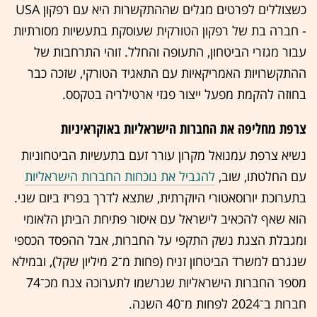
כשצוללים לפרטים מגלים שההתקשרות היא עם רפקון USA
- חברה בת של רפקון הטורקית שעוסקת בתעשיות מסורתיות
עבור מגזרי הביטחון, התעופה והחלל. זוהי התרחבות של
ההתקשרויות האמריקאיות עם התאגיד הטורקי, שזכה כבר
בחוזה להקמת מפעל ייצור פגזי ארטילריה בטקסס.
צרפת מחליפה את החברות הישראליות באוקראיניות
נשיא צרפת עמנואל מקרון עורר זעם בתעשיות הביטחוניות
עם החלטתו, שוב,
להגביל את נוכחות החברות הישראליות
בתערוכת יורוסאטורי היוקרתית, שתצא לדרך בפריז ביום שני.
הוא שאף להכאיב לישראל עם איסור פתיחת הביתן הלאומי
ומגבלת הצגת נשק התקפי על החברות, אבל ההפסד הכספי
שנגרם למשרד הביטחון זניח (פחות מ־2 מיליון שקל), ובמילא
מספר החברות הישראליות שנרשמו לתערוכה צנח מכ־74
חברות ב־2024 לפחות מ־40 השנה.