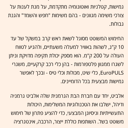
גמישות, קטלניות ואוטונומיה מתקדמת, על מנת לענות על
צורכי משימה מגוונים - בהם משימות "חפש והשמד" והגנת
גבולות.
החימוש המשוטט מסוגל לשאת ראש קרב במשקל של עד
10 ק"ג, לשהות באוויר למעלה משעתיים, ולהגיע לטווח
העולה על 200 ק"מ. הוא מספק יכולת תקיפה מדויקת וניתן
לשגרו ממגוון פלטפורמות - בהן כלי רכב קרקעיים, משגרי
EuroPULS, כלי שיט, מכולות וכלי טיס - ובכך לאפשר
גמישות מבצעית בכל הדומיינים.
אלביט, יחד עם חברת הבת הגרמנית שלה אלביט גרמניה
ודיהל, ישלבו את הטכנולוגיות המשלימות, היכולות
התעשייתיות וניסיונן המבצעי, כדי להציע פתרון של חימוש
משוטט בשל. השותפות כוללת ייצור, הרכבה, אינטגרציה