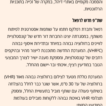
והסמכה מקומיים באתרי דיהל, במקרה של זכייה בתוכניות
הרלוונטיות.
שת"פ חדש לרפאל
רפאל וחברת רפלקס חתמו על שותפות אסטרטגית לפיתוח
משותף, במסגרתה יציגו החברות דור חדש של קונסטלציית
לוויינים ברזולוציה גבוהה במיוחד ובתדירות איסוף גבוהה
(VHR²C). המערכת החדשה מתוכננת לייצור מהיר ובהיקפים
רחבים של קונסטלציות, ומספקת מענה ישיר לצורך המבצעי
הגובר במודיעין רציף, איכותי ובר-יישום מהחלל.
המערכת כוללת מטעד לצילום ברזולוציה גבוהה מאוד (VHR)
ברזולוציה של עד 30 ס"מ, אשר שוגר כבר לחלל בהצלחה
בשיתוף פעולה עם שותף מוביל בתעשיית החלל, ומספק
תצלומי VHR באיכות גבוהה ללקוחות מובילים בעולמות
המודיעין החזותי.