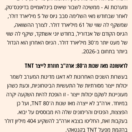
ומערכות AI - ממשיכה לשבור שיאים בינלאומיים בדיפנס־טק,
לאחר שבחודש מאי השלימה סבב גיוס של 5 מיליארד דולר,
שמשקף לה שווי של 61 מיליארד דולר. לצורך ההשוואה,
הגיוס הקודם של אנדוריל, בחודש יוני אשתקד, שיקף לה שווי
של מעט יותר מ־30 מיליארד דולר. הגיוס האחרון הוא הגדול
ביותר בתחום ב-2026.
לראשונה מאז שנות ה־80: ארה"ב חוזרת לייצר TNT
בעשרות השנים האחרונות לא דאגו מדינות המערב לשמר
יכולות ייצור מסורתיות של התעשיות הביטחוניות, וכעת כשהן
מעוניינות לשקם יכולות ייצור - זו הופכת להיות השקעה יקרה
במיוחד. ארה"ב לא ייצרה מאז שנות ה־80 TNT, ועל כן
הפצצות, הפגזים והרימונים שלה היו מבוססים על יבוא.
בעקבות זאת, החליטו בצבא ארה"ב להשקיע 404 מיליון דולר
בהקמת מפעל TNT בקנטאקי.