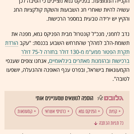
הקנייה הממוצעת. בפניקס גמא מציינים כי הסיבה לכך
עשויה להיות שאחרי חג השבועות והשקת קולקציות החג
והקיץ יש ירידה טבעית במספר הרכישות.
נדב לחמני, מנכ"ל קונטרול מבית הפניקס גמא, מפנה את
תשומת-הלב למהלך שהתרחש השבוע בכנסת: "עקב
הורדת
תקרת הפטור ממע"מ מ-130 דולר בחזרה ל-75 דולר
ברכישות ובהזמנות מאתרים בינלאומיים
, אנחנו צופים שענפי
הקמעונאות בישראל, ובפרט ענף האופנה וההנעלה, יושפעו
לטובה".
הוספה לנושאים שמעניינים אותי
קניות
הפניקס גמא
כרטיסי אשראי
קמעונאות
כל תגיות הכתבה
מסכי טלוויזיה
מוצרי חשמל
מחשבים
סלולר