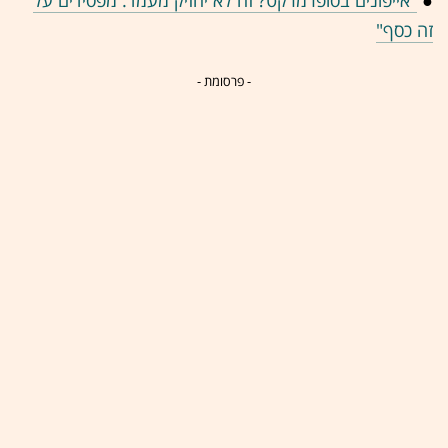
●
"אייפונים בסופרמרקט? זה לא יחזיק מעמד. מפסידים על
זה כסף"
- פרסומת -