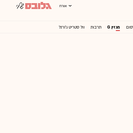
אורח
סום
מגזין G
תרבות
וול סטריט ג'ורנל