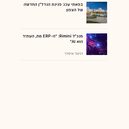
בפאתי עכו: פנינת הנדל"ן החדשה
של הצפון
מנכ״ל Rimini: “ה-ERP מת, העתיד
הוא AI"
דניאל איסלר