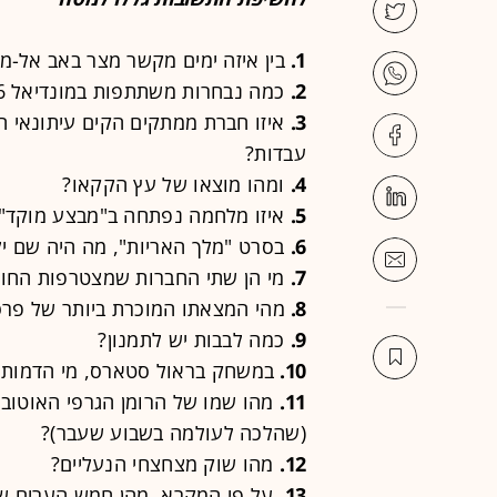
1.
בין איזה ימים מקשר מצר באב אל-מ
2.
כמה נבחרות משתתפות במונדיאל 2026?
3.
איזו חברת ממתקים הקים עיתונאי ה
עבדות?
4.
ומהו מוצאו של עץ הקקאו?
5.
איזו מלחמה נפתחה ב"מבצע מוקד"
6.
בסרט "מלך האריות", מה היה שם י
7.
מי הן שתי החברות שמצטרפות החודש למדד
8.
מהי המצאתו המוכרת ביותר של פרס
9.
כמה לבבות יש לתמנון?
10.
במשחק בראול סטארס, מי הדמות 
11.
מהו שמו של הרומן הגרפי האוטובי
(שהלכה לעולמה בשבוע שעבר)?
12.
מהו שוק מצחצחי הנעליים?
13.
על פי המקרא, מהן חמש הערים שיש