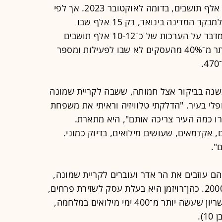
על הנייר רשומים בקריית שמונה כ־25 אלף תושבים, בדומה לאוקטובר 2023. אך לפי
נתונים שהציג ראש העיר אביחי שטרן למבקר המדינה בינואר, רק 15 אלף שבו
לבתיהם לאחר הפינוי, והיום הוא כבר מדבר על הערכות של כ־10-12 אלף תושבים
בלבד. לפי הנתונים שהוצגו למבקר, יותר מ־40% מהעסקים לא שבו לפעילות ומספר
כשנה בביקור אצל חמותה, ששבה לקריית שמונה
י בעיר. "הדלקתי טלוויזיה וראיתי את משפחת
רו כמה העיר צריכה אותם", היא מתארת.
, אקדמאים, שעושים מילואים, בדיוק כמוני.
".
 עוזבים את הר אדר ועוברים לקריית שמונה,
העיר שאליה עלה מאוקראינה בשנת 2000. כהן־רויזמן היא בעלת עסק לשזירת פרחים,
בעלה יבגני הוא מהנדס מכונות וקצין שריון שעשה יותר מ־400 ימי מילואים במלחמה,