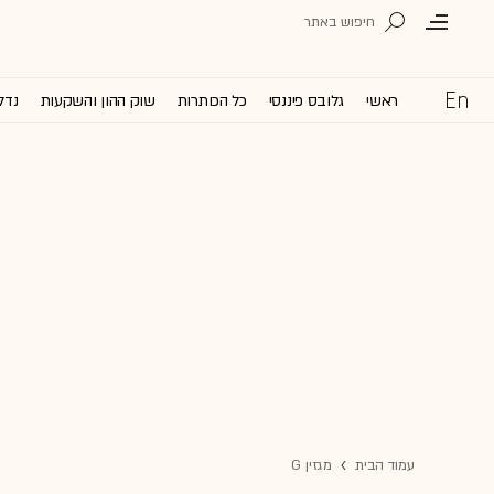
ראשי
גלובס פיננסי
כל הכותרות
שוק ההון והשקעות
נדל
עמוד הבית
מגזין G