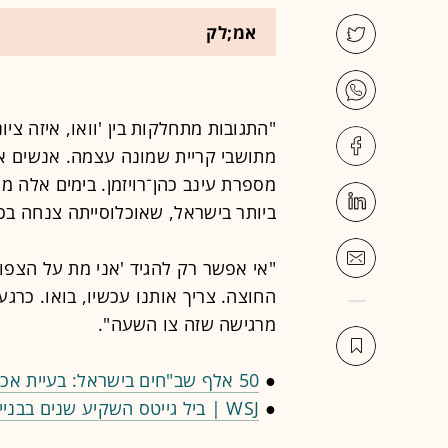
אמ;לק
"התגובות מתחלקות בין 'וואו, איזה צי
מתושבי קריית שמונה עצמה. אנשים או
מספרת עינב כהן־רויזמן. בימים אלה מ
ביותר בישראל, שאוכלוסייתה צנחה ב
"אי אפשר רק להגיד 'אני מת על הצפון,
מרגישה שזה צו השעה".
●
50 אלף שב"חים בישראל: בעיית אכיפה או עצימת עיניים?
●
WSJ | ביל גייטס השקיע שנים בבניית תדמיתו. כעת היא נסדקת