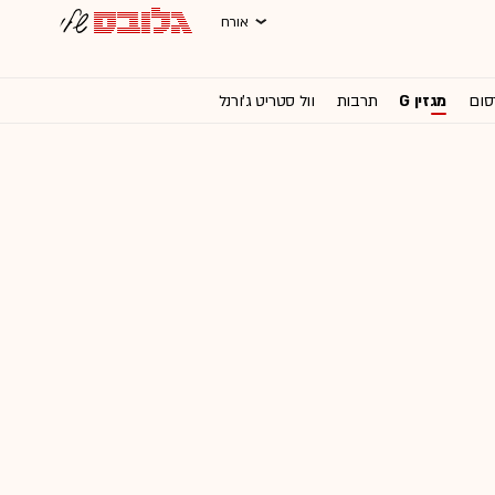
אורח
סום
מגזין G
תרבות
וול סטריט ג'ורנל