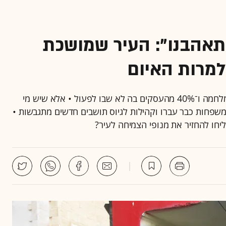
התאהבנו": העיר שמושכת
מרות האיום
קריית שמונה איבדה כחצי מאוכלוסייתה מאז תחילת המלחמה ו־40% מהעסקים בה לא שבו לפעול • אלא שיש מי
משפחות כבר עברו וקהילות לגיוס תושבים חדשים מתגבשות •
חו להחזיר את מנופי הצמיחה לעיר?