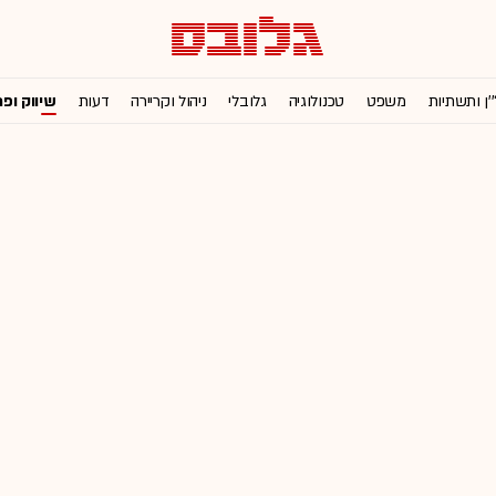
'ן ותשתיות
משפט
טכנולוגיה
גלובלי
ניהול וקריירה
דעות
שיווק ופ