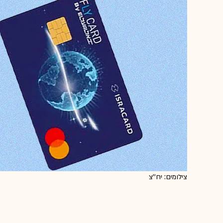
צילומים: יח''צ