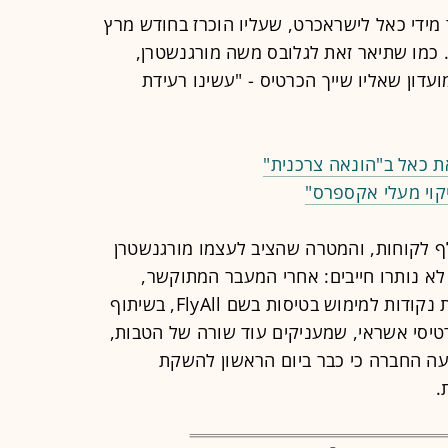
ידי כאל לישראכרט, שעליו הוכרז בחודש מרץ
כמו שתיאר זאת לגלובס משה מורגנשטרן,
דון שאליו שייך הכרטיס - "עשינו רעידת
 כאל ב"הונאה צרכנית"
קוי מעלי אקספרס"
ס פליי קארד מחזיקים כ-550 אלף לקוחות, והמטרה שהציב לעצמו מורגנשטרן
 לא נותרו חייבים: אחרי המעבר המתוקשר,
חברת כאל השיקה מועדון חדש לצבירת נקודות למימוש בטיסות בשם FlyAll, בשיתוף
טיסי אשראי, שמעניקים עוד שורה של הטבות,
עה החברה כי כבר ביום הראשון להשקת