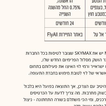
במקביל לתחרות החדשה, לחברת Max יש את SKYMAX שצובר לטיסות בכל החברות
ר הושק מסלול הפרימיום החדש שלו,
אומי מקדמים את BEYOND. גם ישראייר ורמי לוי האיצו את פעילותם בתחום
שראי של לוי לטובת מימוש בחברת התעופה.
יטיב עם הצרכן, אך התוצאה בפועל היא בלבול
בשוק מתרבות. מה צריך לדעת על הכרטיסים
כנים, ומי הכי משתלם בשורה התחתונה - ניצול
 גלובס עושה סדר.