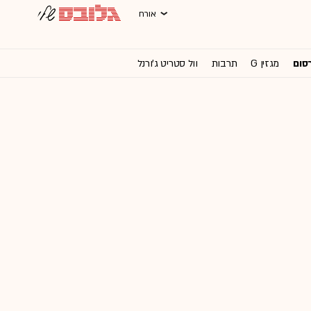
אורח
רסום
מגזין G
תרבות
וול סטריט ג'ורנל