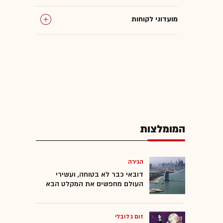
מועדוני לקוחות
אל על
הנוסע המתמיד
גלובס עושה סדר
המומלצות
טיסות
חברות תעופה
הגירה
דובאי כבר לא בטוחה, ועשירי
העולם מחפשים את המקלט הבא
המומלצות
זום גלובלי