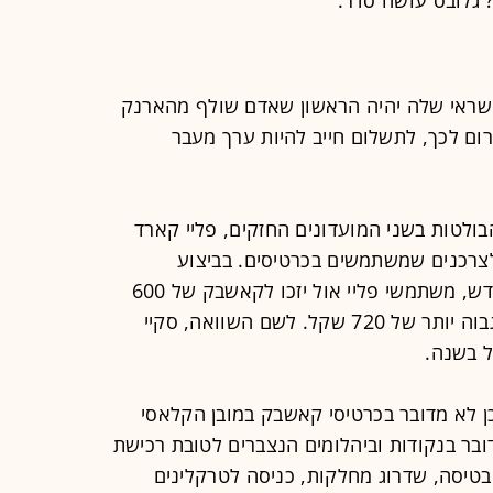
ראי שלה יהיה הראשון שאדם שולף מהארנק
ום לכך, לתשלום חייב להיות ערך מעבר
בולטות בשני המועדונים החזקים, פליי קארד
לצרכנים שמשתמשים בכרטיסים. בביצוע
עסקאות של 5,000 שקל בממוצע בחודש, משתמשי פליי אול יזכו לקאשבק של 600
שקל. מחזיקי הפרימיום יזכו לקאשבק גבוה יותר של 720 שקל. לשם השוואה, סקיי
ן לא מדובר בכרטיסי קאשבק במובן הקלאסי
ובר בנקודות וביהלומים הנצברים לטובת רכישת
טיסה, שדרוג מחלקות, כניסה לטרקלינים