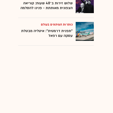
שלוש זירות ב־48 שעות: קוריאה
הצפונית מאותתת - פנינו להסלמה
כותרות העיתונים בעולם
"תפנית דרמטית": איטליה מבטלת
עסקה עם רפאל