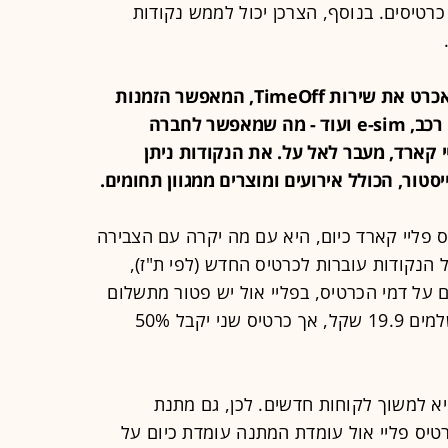
בודה - ב-4 רמות של כרטיסים. בנוסף, הצרכן יכול לממש נקודות
נזכיר גם כי בשבוע שעבר השיקה ישראכרט את שירות TimeOff, המאפשר הזמנות
מלונות, אטרקציות, ביטוחים, השכרת רכב, e-sim ועוד - מה שמאפשר לחברה
 קארד, מעבר לאל על. את הנקודות ניתן
ור, הכולל אירועים ומוצרים ממגוון תחומים.
פליי קארד כיום, היא עם מה יקרה עם הצבירה
 הנקודות עוברות לכרטיס החדש (לפי ת"ז),
על דמי הכרטיס, בפליי אול יש פטור מתשלום
בשנה הראשונה בעוד בפליי קארד משלמים 19.9 שקל, אך כרטיס שני יקבל 50%
 למשוך לקוחות חדשים. לכן, גם מתנת
יס פליי אול עומדת המתנה עומדת כיום על