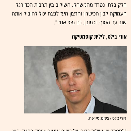
חלק בלתי נפרד מהמשחק. השילוב בין תרבות הכדורגל
העמוקה לבין הכישרון והרצון העז לנצח יכול להוביל אותה
שוב עד הסוף. וכמובן, גם מסי אחד".
אורי בילט, לילית קוסמטיקה
אורי בילט / צילום: סיון פרג'
"לספרד יש שילוב נדיר של כישרון צעיר ועומק בסגל. היא