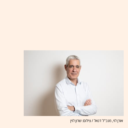
אורן לוי, מנכ''ל דנאל / צילום: שרון לוין