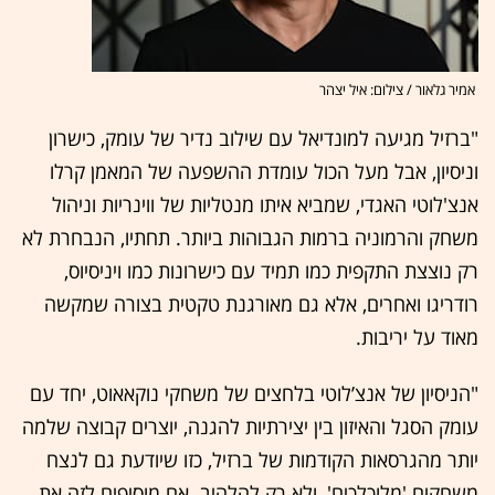
אמיר גלאור / צילום: איל יצהר
"ברזיל מגיעה למונדיאל עם שילוב נדיר של עומק, כישרון
וניסיון, אבל מעל הכול עומדת ההשפעה של המאמן קרלו
אנצ'לוטי האגדי, שמביא איתו מנטליות של ווינריות וניהול
משחק והרמוניה ברמות הגבוהות ביותר. תחתיו, הנבחרת לא
רק נוצצת התקפית כמו תמיד עם כישרונות כמו ויניסיוס,
רודריגו ואחרים, אלא גם מאורגנת טקטית בצורה שמקשה
מאוד על יריבות.
"הניסיון של אנצ’לוטי בלחצים של משחקי נוקאאוט, יחד עם
עומק הסגל והאיזון בין יצירתיות להגנה, יוצרים קבוצה שלמה
יותר מהגרסאות הקודמות של ברזיל, כזו שיודעת גם לנצח
משחקים 'מלוכלכים', ולא רק להלהיב. אם מוסיפים לזה את