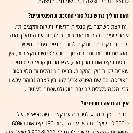
כתוצאה מימי חופשה רבים שניתנים לניצול".
האם ההליך נדרש בכל סוגי החסכונות הפנסיוניים?
"זה קצת משתנה בין פנסיות חדשות, ותיקות ותקציביות",
אומר שעיה. "בקרנות החדשות יש לעבור את התהליך הזה
ולבחור. בקרנות הוותיקות לרוב התנאים פחות גמישים
וההגנות מובנות יותר בתקנון. בנוגע לפנסיות תקציביות, אין
הבטחת קצבאות במובן הזה, אלא מנגנון קבוע של פנסיית
שארים לפי החוק והתקנות. בביטוח מנהלים זה תלוי בסוג
הפוליסה. גם שם הפורש צריך לאזן בין קצבה גבוהה עכשיו
לבין הגנה כלכלית לבן/בת הזוג ולמשפחה בעתיד".
איך זה נראה במספרים?
"נניח חוסך שמגיע לפרישה עם קצבה פוטנציאלית של
כ־10,000 שקל בחודש. עם הבטחת 180 קצבאות ו־60%
לשאירים - הקצבה עשויה לרדת לכ־8,800-9,200 שקל. אבל