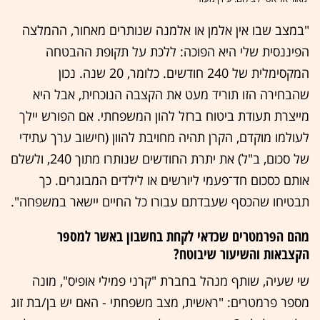
"במצב שבו אין אלמן או אלמנה שנותרים מאחור, ההמלצה
הפיננסית שלי היא הפוכה: ללכת על תקופת ההבטחה
המקסימלית של 240 חודשים. כלומר, 20 שנה. נכון
שהבחירה הזו תוריד מעט את הקצבה הנוכחית, אבל היא
מייצרת תעודת ביטוח ברזל להון המשפחתי. אם הפורש יילך
לעולמו מוקדם, הקרן תהיה מחויבת להוון (חישוב ערך עתידי
של סכום, ב"ל) את יתרת החודשים שנותרו מתוך 240, ולשלם
אותם כסכום חד־פעמי ליורשים או לילדים המבוגרים. כך
תבטיחו שהכסף שעבדתם עבורו כל החיים יישאר במשפחה".
מהם הפרמטרים שכדאי לקחת בחשבון באשר למספר
הקצבאות והשיעור שיבוטח?
שי שעיה, שותף מנהל בחברת "קרני פמילי אופיס", מונה
מספר פרמטרים: "ראשית, מצב משפחתי - האם יש בן/בת זוג