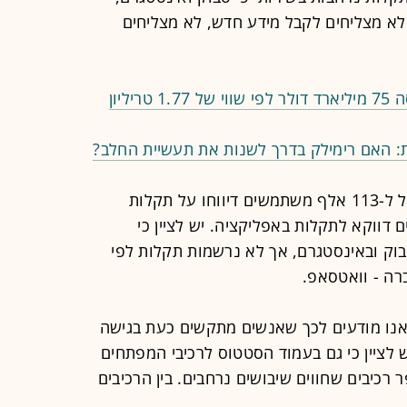
לא מצליחים לקבל מידע חדש, לא מצליחים
שברה את כל השיאים: SpaceX גייסה 75 מיליארד דולר לפי שווי של 1.77 טריליון
ות: האם רימילק בדרך לשנות את תעשיית החלב?
לפי שירותי אתר Downdetector, מעל ל-113 אלף משתמשים דיווחו על תקלות
ם דווקא לתקלות באפליקציה. יש לציין כי
וק ובאינסטגרם, אך לא נרשמות תקלות לפי
ה - וואטסאפ.
א צייץ ברשת החברתית X כי "אנו מודעים לכך שאנשים מתקשים כעת בגישה
ש לציין כי גם בעמוד הסטטוס לרכיבי המפתחים
כיבים שחווים שיבושים נרחבים. בין הרכיבים