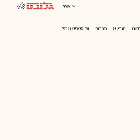
אורח
רסום
מגזין G
תרבות
וול סטריט ג'ורנל