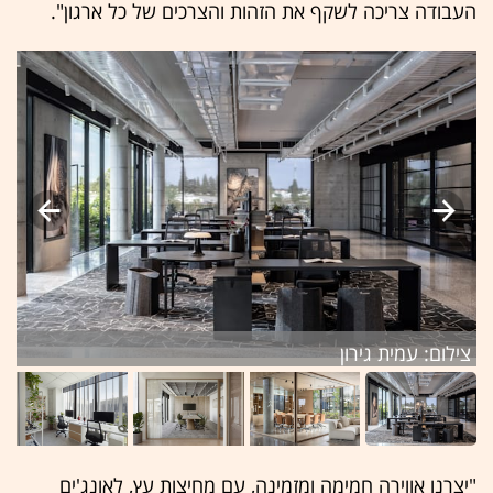
העבודה צריכה לשקף את הזהות והצרכים של כל ארגון".
צילום: עמית גירון
צי
"יצרנו אווירה חמימה ומזמינה, עם מחיצות עץ, לאונג'ים