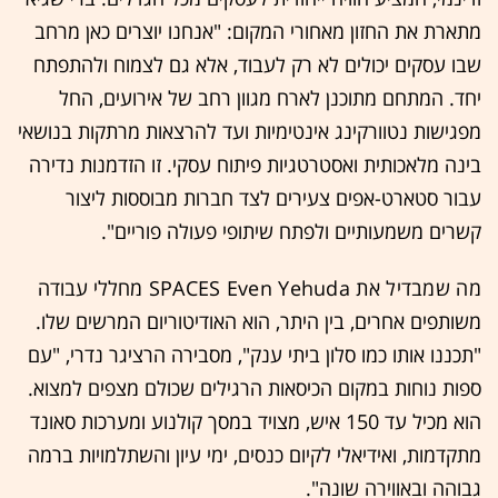
מתארת את החזון מאחורי המקום: "אנחנו יוצרים כאן מרחב
שבו עסקים יכולים לא רק לעבוד, אלא גם לצמוח ולהתפתח
יחד. המתחם מתוכנן לארח מגוון רחב של אירועים, החל
מפגישות נטוורקינג אינטימיות ועד להרצאות מרתקות בנושאי
בינה מלאכותית ואסטרטגיות פיתוח עסקי. זו הזדמנות נדירה
עבור סטארט-אפים צעירים לצד חברות מבוססות ליצור
קשרים משמעותיים ולפתח שיתופי פעולה פוריים".
מה
שמבדיל
את
SPACES Even Yehuda
מחללי עבודה
משותפים אחרים, בין היתר, הוא האודיטוריום המרשים שלו.
"תכננו אותו כמו סלון ביתי ענק", מסבירה הרציגר נדרי, "עם
ספות נוחות במקום הכיסאות הרגילים שכולם מצפים למצוא.
הוא מכיל עד 150 איש, מצויד במסך קולנוע ומערכות סאונד
מתקדמות, ואידיאלי לקיום כנסים, ימי עיון והשתלמויות ברמה
גבוהה ובאווירה שונה".