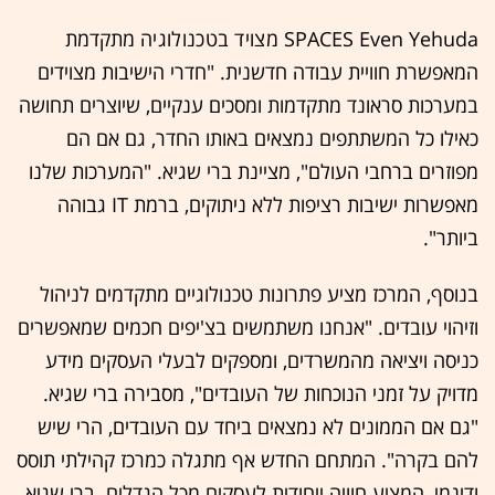
SPACES Even Yehuda
מצויד
בטכנולוגיה
מתקדמת
המאפשרת חוויית עבודה חדשנית. "חדרי הישיבות מצוידים
במערכות סראונד מתקדמות ומסכים ענקיים, שיוצרים תחושה
כאילו כל המשתתפים נמצאים באותו החדר, גם אם הם
מפוזרים ברחבי העולם", מציינת ברי שגיא. "המערכות שלנו
מאפשרות ישיבות רציפות ללא ניתוקים, ברמת IT גבוהה
ביותר".
בנוסף, המרכז מציע פתרונות טכנולוגיים מתקדמים לניהול
וזיהוי עובדים. "אנחנו משתמשים בצ'יפים חכמים שמאפשרים
כניסה ויציאה מהמשרדים, ומספקים לבעלי העסקים מידע
מדויק על זמני הנוכחות של העובדים", מסבירה ברי שגיא.
"גם אם הממונים לא נמצאים ביחד עם העובדים, הרי שיש
להם בקרה". המתחם החדש אף מתגלה כמרכז קהילתי תוסס
ודינמי, המציע חוויה ייחודית לעסקים מכל הגדלים. ברי שגיא