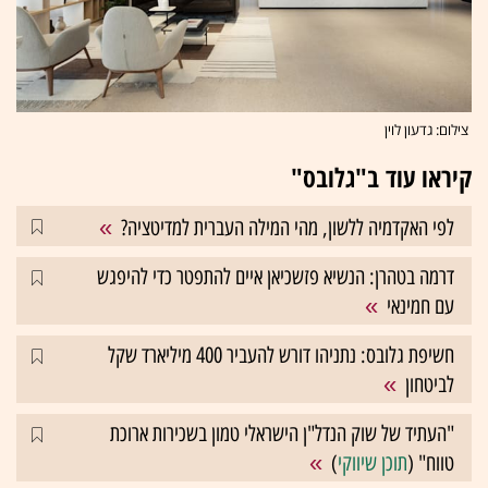
צילום: גדעון לוין
קיראו עוד ב"גלובס"
לפי האקדמיה ללשון, מהי המילה העברית למדיטציה?
דרמה בטהרן: הנשיא פזשכיאן איים להתפטר כדי להיפגש
עם חמינאי
חשיפת גלובס: נתניהו דורש להעביר 400 מיליארד שקל
לביטחון
"העתיד של שוק הנדל"ן הישראלי טמון בשכירות ארוכת
טווח" (
תוכן שיווקי
)