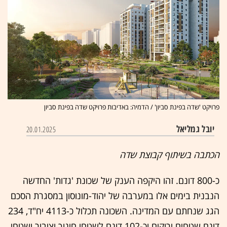
פרויקט 'שדה בפינת סביון' / הדמיה: באדיבות פרויקט שדה בפינת סביון
יובל גמליאל
20.01.2025
הכתבה בשיתוף קבוצת שדה
כ-800 דונם. זהו היקפה הענק של שכונת 'גדות' החדשה
הנבנית בימים אלו במערבה של יהוד-מונוסון במסגרת הסכם
הגג שנחתם עם המדינה. השכונה תכלול כ-4113 יח"ד, 234
דונם שטחים ירוקים וכ-102 דונם לשטחי חינוך וציבור ושטחי