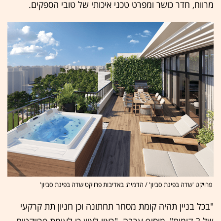
מרווח, חדר כושר ומפרט טכני איכותי של טובי הספקים.
פרויקט 'שדה בפינת סביון' / הדמיה: באדיבות פרויקט שדה בפינת סביון'
"בכל בניין תהיה קומת מסחר תחתונה וכן חניון תת קרקעי
של 2 קומות", מוסיף ערבה. "ראוי לציין כי לעומת פרויקטים