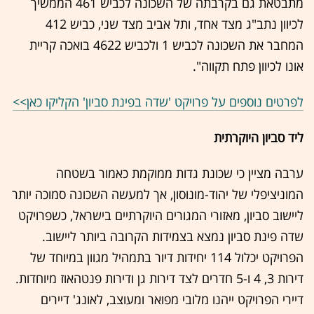
מתבטאת גם בקרבתה של השכונה לכביש 461 הממשיך
לכיוון נתב"ג מצד אחד, ותל אביב מצד שני, כביש 412
המחבר את השכונה לכביש 1 ולכביש 4622 בואכה קריית
אונו לכיוון פתח תקווה".
לפרטים נוספים על פרויקט 'שדה בפינת סביון' הקליקו כאן>>
ליד סביון היוקרתית
ערבה מציין כי שכונת גדות ממוקמת כאמור בשטחה
המוניציפלי של יהוד-מונוסון, אך למעשה השכונה סמוכה יותר
ליישוב סביון, מאזורי המגורים היוקרתיים בישראל, כשפרויקט
שדה פינת סביון נמצא בצמידות הקרובה ביותר ליישוב.
הפרויקט יכלול 114 יחידות דיור בתמהיל מגוון במיוחד של
דירות 3, 4 ו-5 חדרים לצד דירות גן ודירות פנטהאוז מיוחדות.
דיירי הפרויקט ייהנו מלובי מפואר ומעוצב, לאונג' דיירים