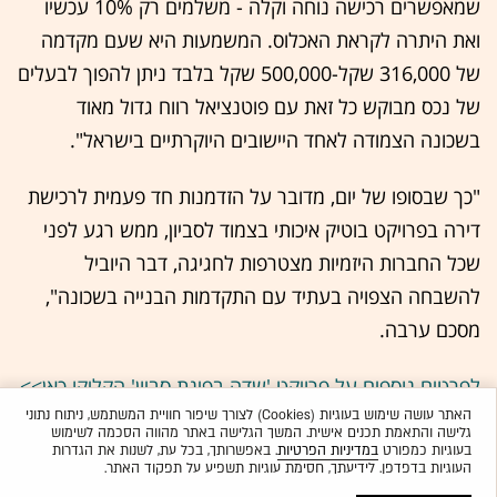
שמאפשרים רכישה נוחה וקלה - משלמים רק 10% עכשיו
ואת היתרה לקראת האכלוס. המשמעות היא שעם מקדמה
של 316,000 שקל-500,000 שקל בלבד ניתן להפוך לבעלים
של נכס מבוקש כל זאת עם פוטנציאל רווח גדול מאוד
בשכונה הצמודה לאחד היישובים היוקרתיים בישראל".
"כך שבסופו של יום, מדובר על הזדמנות חד פעמית לרכישת
דירה בפרויקט בוטיק איכותי בצמוד לסביון, ממש רגע לפני
שכל החברות היזמיות מצטרפות לחגיגה, דבר היוביל
להשבחה הצפויה בעתיד עם התקדמות הבנייה בשכונה",
מסכם ערבה.
לפרטים נוספים על פרויקט 'שדה בפינת סביון' הקליקו כאן>>
האתר עושה שימוש בעוגיות (Cookies) לצורך שיפור חוויית המשתמש, ניתוח נתוני
גלישה והתאמת תכנים אישית. המשך הגלישה באתר מהווה הסכמה לשימוש
בעוגיות כמפורט
במדיניות הפרטיות
. באפשרותך, בכל עת, לשנות את הגדרות
העוגיות בדפדפן. לידיעתך, חסימת עוגיות תשפיע על תפקוד האתר.