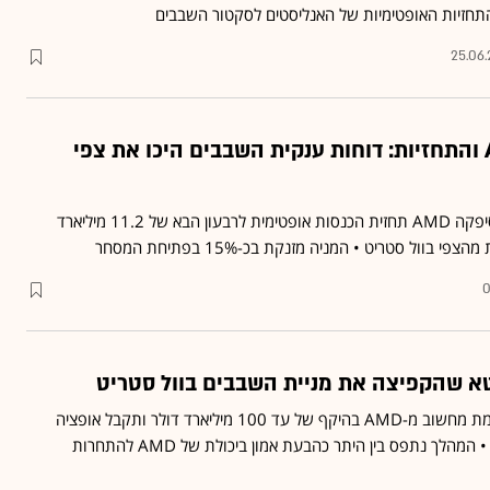
התחזיות האופטימיות של האנליסטים לסקטור השבבים
25.06
בזכות הביקוש ל־AI והתחזיות: דוחות ענקית השבבים היכו את צפי
במקביל לדוחות החזקים, סיפקה AMD תחזית הכנסות אופטימית לרבעון הבא של 11.2 מיליארד
 בוול סטריט • המניה מזנקת בכ-15% בפתיחת המסחר
0
 שהקפיצה את מניית השבבים בוול סטריט
מטא תרכוש שבבי AI ועוצמת מחשוב מ-AMD בהיקף של עד 100 מיליארד דולר ותקבל אופציה
להחזיק עד 10% מהחברה • המהלך נתפס בין היתר כהבעת אמון ביכולת של AMD להתחרות