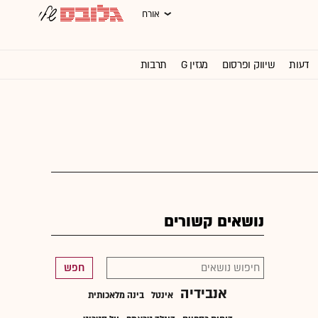
אורח
דעות
שיווק ופרסום
מגזין G
תרבות
וול סטריט ג'ורנל
נושאים קשורים
חפש
אנבידיה
אינטל
בינה מלאכותית