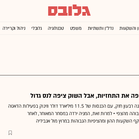
ן והשקעות
נדל''ן ותשתיות
משפט
טכנולוגיה
גלובלי
ניהול וקריירה
ה את התחזיות, אבל השוק ציפה לנס גדול
ענקית השבבים AMD הציגה רבעון חזק, עם הכנסות של 11.5 מיליארד דולר וזינוק בפעילות הדאטה
בוהה מהצפי • למרות זאת, המניה ירדה במסחר המאוחר, לאחר
 השקעות ההון ומהציפיות הגבוהות במרוץ מול אנבידיה