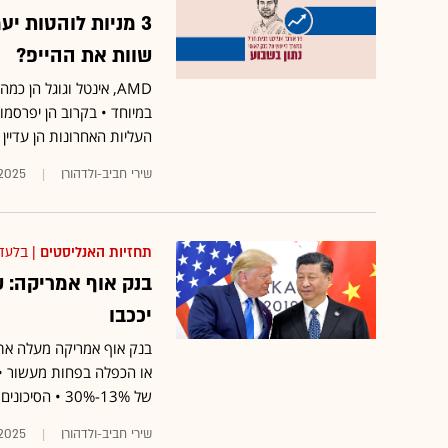
3 מניות לוהטות י
שוות את ההייפ?
AMD, אינטל וגוגל הן
במיוחד • בקרוב הן יפרסמ
העליות האחרונות הן עדיין
שירי חביב-ולדהורן
.2025
תחזיות האנליסטים
| בלעד
יככבו
או הכפלה בפחות מעשור • 
של 13%-30% • הסיכונים יכולים להגיע מכיוון המכסים והתקררות ההתלהבות מ־AI
שירי חביב-ולדהורן
.2025