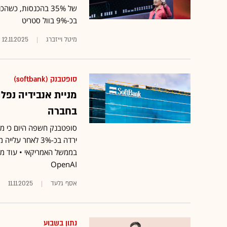
בכ-9% בוול סטריט
מיטל וייזברג
12.11.2025
סופטבנק (softbank)
מניית אנבידיה נפ
בחברה
בממשל האמריקאי • עוד מד
OpenAI
אסף גלעד
11.11.2025
נתון בשבוע