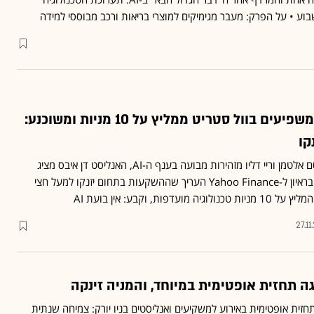
ע • על הפרק: מעבר מגימיקים למוצרי בריאות ורכב מבוססי למידה
אחד האנליסטים המשפיעים בוול סטריט ממליץ על 10 מניות ומשוכנע:
בעוד דמויות בולטות כמו סם אלטמן וריי דליו מזהירות מבועה בענף ה-AI, האנליסט דן איבס מציג
תמונה אחרת ואופטימית • בראיון ל-Yahoo Finance העריך שההשקעות בתחום יזנקו למעל חצי
פות, וקבע: אין בועת AI
27.1
חזית אופטימית באירוע למשקיעים ואנליסטים בניו יורק: צמיחה שנתית