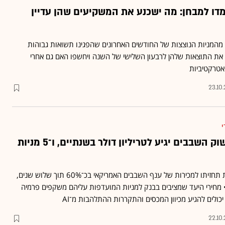
עמדו למבחן: מה ישכנע את המשקיעים שהן עדיין
 כמה מהמניות הנוצצות של החודשים האחרונים שהפגינו תשואות גבוהות
ו את התוצאות שלהן לרבעון השלישי של השנה ויחשפו האם גם אחרי
 אטרקטיביות
23.10
י
בנק אוף אמריקה: שוק השבבים יגיע לטריליון דולר בשנתיים, ו־5 מניות
בנק אוף אמריקה מעלה את תחזיתו למכירות של ענף השבבים האמריקאי בכ־60% תוך שלוש שנים,
מחירי היעד שמציבים בבנק למניות המועדפות עליהם משקפים פרמיה
22.10