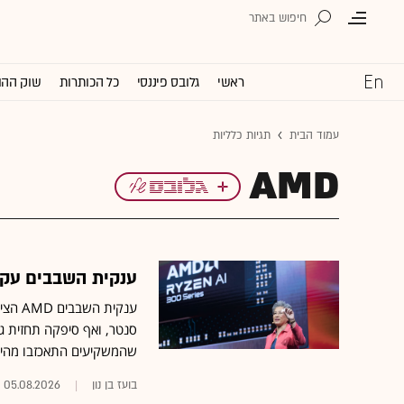
ראשי
גלובס פיננסי
כל הכותרות
שוק ההו
עמוד הבית
תגיות כלליות
AMD
ענקית השבבים עקפ
סנטר, ואף סיפקה תחזית ג
שהמשקיעים התאכזבו מהיקף
בועז בן נון
05.08.2026