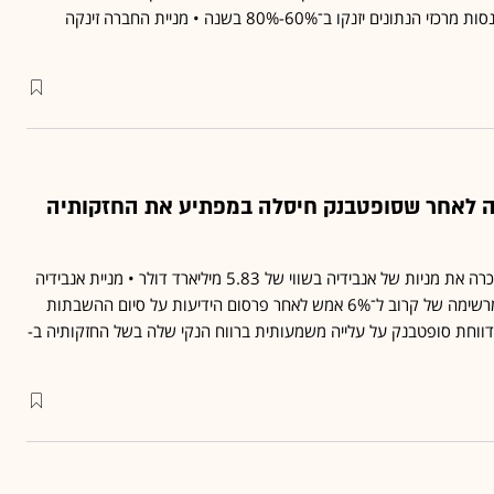
של 35% בהכנסות, כשהכנסות מרכזי הנתונים יזנקו ב־60%-80% בשנה • מניית החברה זינקה
לה לאחר שסופטבנק חיסלה במפתיע את החזקותיה
סופטבנק חשפה היום כי מכרה את מניות של אנבידיה בשווי של 5.83 מיליארד דולר • מניית אנבידיה
ירדה בכ-3% לאחר עלייה מרשימה של קרוב ל־6% אמש לאחר פרסום הידיעות על סיום ההשבתות
ווחת סופטבנק על עלייה משמעותית ברווח הנקי שלה בשל החזקותיה ב-