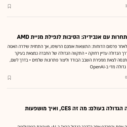
ות עם אנבידיה: הסיבות לנפילת מניית AMD
 אתמול לאחר פרסום הדוחות: התוצאות אומנם הרשימו, אך התחזית שידרה האטה
ך הגדולה עדיין רחוקה • התקווה הגדולה של החברה נמצאת בעיקר
נסה לצאת ממכירת השבב הבודד וליצור פתרונות שלמים • בדרך לשם,
ה מדי ב-OpenAI
0
תערוכת הטכנולוגיה הגדולה בעולם: מה זה CES, ואיך מושפעות
כל ענקיות השבבים על במה אחת והמרדף אחר ה"דבר הגדול הבא" ב-AI: תערוכת הטכנולוגיה