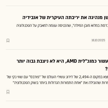
ן מנהיגה את יריבתה העיקרית של אנבידיה
AMD היא "מהנדסת במלוא מובן המילה", שהכניסה עצמה למאבק על הטכנולוגיה
18.10.2025
למה למרות יותר מעשור כמנכ"לית AMD, היא לא ניצבת גבוה יותר
?
מנכ"לית AMD ליסה סו נמצא במקום ה-2,494 של דירוג עשירי העולם של "פורבס" עם שווי נקי של