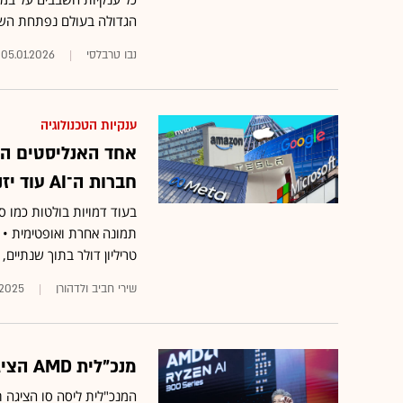
הגדולה בעולם נפתחת השבו
נבו טרבלסי
05.01.2026
ענקיות הטכנולוגיה
חברות ה־AI עוד יזנקו
טריליון דולר בתוך שנתיים, המליץ על 10 מניות טכנולוגיה מועד
שירי חביב ולדהורן
1.2025
מנכ"לית AMD הציגה תחזית אופטימית במיוחד, והמניה זינקה
המנכ"לית ליסה סו הציגה ת