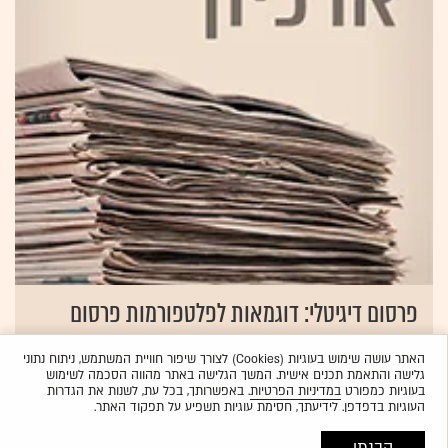
פרסום דיגיטלי: דוגמאות לפלטפורמות פרסום
חדשניות במיוחד
האתר עושה שימוש בעוגיות (Cookies) לצורך שיפור חוויית המשתמש, ניתוח נתוני
13.11.2010
נועה פרג, ניו-יורק
גלישה והתאמת תכנים אישית. המשך הגלישה באתר מהווה הסכמה לשימוש
בעוגיות כמפורט
במדיניות הפרטיות
. באפשרותך, בכל עת, לשנות את הגדרות
העוגיות בדפדפן. לידיעתך, חסימת עוגיות תשפיע על תפקוד האתר.