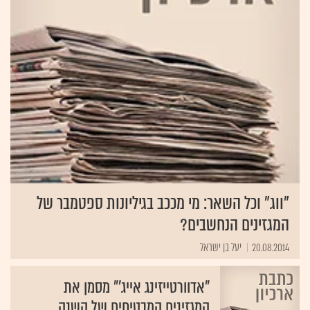
"ווג" וכל השאר: מי מככב בגיליונות ספטמבר של
המגזינים הנחשבים?
20.08.2014
יעל בן ישראל
"אדוורטייזינג אייג'" מסמן את
המגזינים המבטיחים של השנה