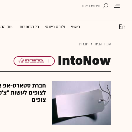
ראשי
גלובס פיננסי
כל הכותרות
שוק ההו
עמוד הבית
חברות
IntoNow
חברת סטארט-אפ אמ
לצופים לעשות "צ'ק
צופים