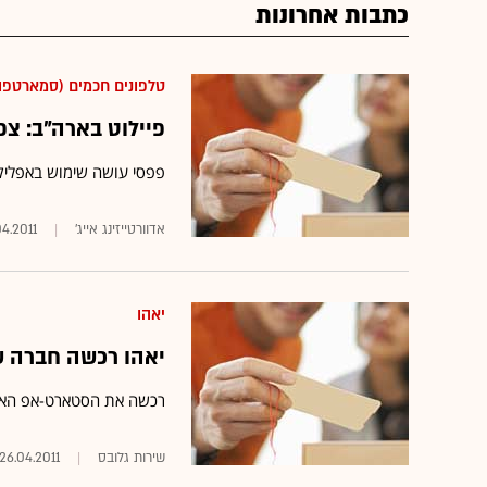
כתבות אחרונות
טלפונים חכמים (סמארטפונ
פיילוט בארה"ב: צפ
פפסי עושה שימוש באפליקצ
אדוורטייזינג אייג'
04.2011
יאהו
יאהו רכשה חברה שמ
רכשה את הסטארט-אפ האמריקני IntoNow בן 12 השבועות תמורת כ-0
שירות גלובס‏
26.04.2011