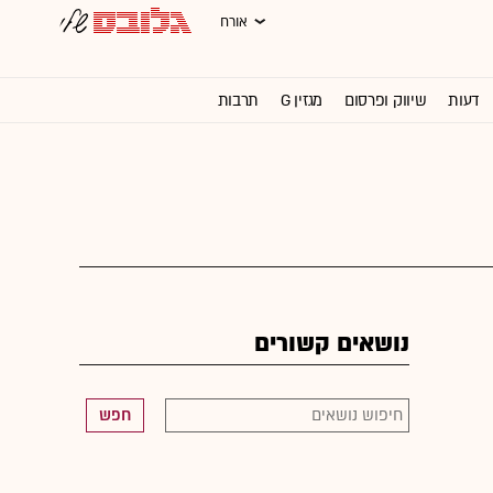
אורח
דעות
שיווק ופרסום
מגזין G
תרבות
וול סטריט ג'ורנל
נושאים קשורים
חפש