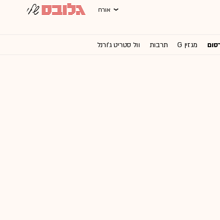
אורח
רסום
מגזין G
תרבות
וול סטריט ג'ורנל