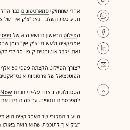
אחרי שמחזיקי
סמארטפונים
כבר החלו 
מגיע כעת השלב הבא: "צ'ק אין" של צפ
ה
פיילוט
הראשון בנושא הוא של
פפסי
א
אפליקציה
ולעשות "צ'ק אין" בזמן שה
זאת, יקבל אוטומטית קופון סלולרי לק
לצורך הפיילוט הקצתה פפסי 50 אלף
הפוטנציאל של פרסומות אינטראקטיבי
הטכנולוגיה נוצרה על-ידי חברת
oNow
למפרסמים נוספים. עד כה הורידו את האפליקציה 
הייעוד המקורי של האפליקציה הוא תיו
"צ'ק אין" לתוכנית שהוא רואה באותו ר