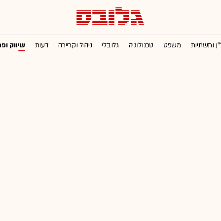
'ן ותשתיות
משפט
טכנולוגיה
גלובלי
ניהול וקריירה
דעות
שיווק ופ