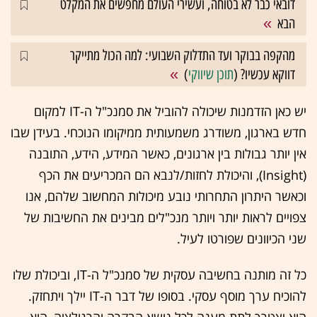
דובאי כבר לא בטוחה, ועשירי העולם מחפשים את המקלט
הבא
מהקפה בבוקר ועד התדלוק השבועי: למה הכול מתייקר
דווקא עכשיו? (
תוכן שיווקי
)
יש כאן הזדמנות שיכולה להוביל את סמנכ"ל ה-IT למקום
חדש בארגון, משודרג משמעותית ממיקומו הנוכחי. בעידן שבו
אין יותר גבולות בין ארגונים, כאשר המידע, הידע, התובנה
(Insight), והיכולת לחזות/לנבא הם המכריעים את הכף
וכאשר היתרון התחרותי נובע מיכולות המחשוב שלהם, אנו
צפויים לראות יותר ויותר מנכ"לים מבינים את החשיבות של
שני הכיוונים שפורטו לעיל.
כל זה מותנה בחשיבה עסקית של סמנכ"ל ה-IT, וביכולת שלו
להוכיח ערך מוסף עסקי. בסופו של דבר ה-IT יילך ויתחזק.
הוא יצטרך לתת מענה לכל נושא הבקרה והרגולציה, הוא