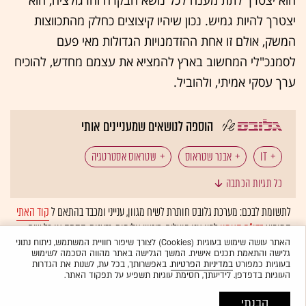
יצטרך להיות גמיש. נכון שיהיו קיצוצים כחלק מהתכווצות
המשק, אולם זו אחת ההזדמנויות הגדולות מאי פעם
לסמנכ"לי המחשוב בארץ להמציא את עצמם מחדש, להוכיח
ערך עסקי אמיתי, ולהוביל.
הוספה לנושאים שמעניינים אותי
IT
אבנר שטראוס
שטראוס אסטרטגיה
כל תגיות הכתבה
לתשומת לבכם: מערכת גלובס חותרת לשיח מגוון, ענייני ומכבד בהתאם ל
קוד האתי
המופיע
בדו"ח האמון
לפיו אנו פועלים. ביטויי אלימות, גזענות, הסתה או כל שיח
בלתי הולם אחר מסוננים בצורה
אוטומטית
ולא יפורסמו באתר.
האתר עושה שימוש בעוגיות (Cookies) לצורך שיפור חוויית המשתמש, ניתוח נתוני
גלישה והתאמת תכנים אישית. המשך הגלישה באתר מהווה הסכמה לשימוש
בעוגיות כמפורט
במדיניות הפרטיות
. באפשרותך, בכל עת, לשנות את הגדרות
העוגיות בדפדפן. לידיעתך, חסימת עוגיות תשפיע על תפקוד האתר.
הבנתי