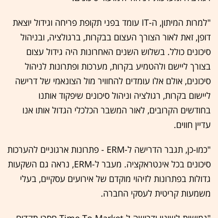
"למרות המיתון, ה-IT עומד בפני תקופת פריחה וגידול יוצאת
דופן, זאת לאור הצורך העצום בבקרות, ברגולציה, ובניהול
סיכונים כולל. בשלוש השנים האחרונות היה גידול עצום
בצורך ליישם ולהטמיע בקרות, מערכות ופתרונות לניהול
סיכונים, אולם אלו עומדים להחוויר מול הצונאמי של דרישה
ליישום בקרות, רגולציה וניהול סיכונים שיפקוד אותנו
בחודשים הקרובים, לאור המשבר הכלכלי הגדול אותו אנו
עדיין חווים.
"כמו-כן, תגבר הדרישה ל-ERM - פתרונות ארגוניים להערכות
סיכונים בכל אינטראקציה. מעבר ל-ERM, נראה גם השקעות
גדולות בפתרונות לזיהוי מוקדם של אירועים עסקיים, בעלי
משמעות קריטית לעסקי החברה.
"גמישות לשינוי ודרישה ל-Time To Market חסרי תקדים -