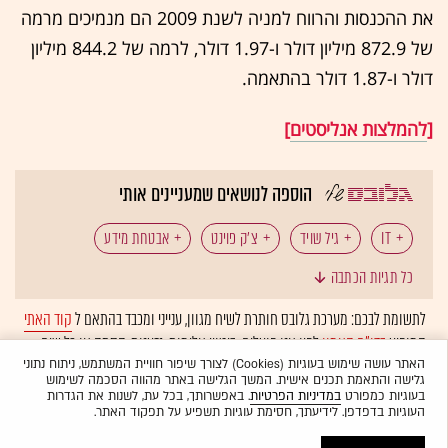
את ההכנסות והרווח למניה לשנת 2009 הם מנמיכים מרמה
של 872.9 מיליון דולר ו-1.97 דולר, לרמה של 844.2 מיליון
דולר ו-1.87 דולר בהתאמה.
[
להמלצות אנליסטים
]
הוספה לנושאים שמעניינים אותי
IT
גיל שויד
צ'ק פוינט
אבטחת מידע
כל תגיות הכתבה
לתשומת לבכם: מערכת גלובס חותרת לשיח מגוון, ענייני ומכבד בהתאם ל
קוד האתי
המופיע
בדו"ח האמון
לפיו אנו פועלים. ביטויי אלימות, גזענות, הסתה או כל שיח
בלתי הולם אחר מסוננים בצורה
אוטומטית
ולא יפורסמו באתר.
האתר עושה שימוש בעוגיות (Cookies) לצורך שיפור חוויית המשתמש, ניתוח נתוני
גלישה והתאמת תכנים אישית. המשך הגלישה באתר מהווה הסכמה לשימוש
בעוגיות כמפורט
במדיניות הפרטיות
. באפשרותך, בכל עת, לשנות את הגדרות
העוגיות בדפדפן. לידיעתך, חסימת עוגיות תשפיע על תפקוד האתר.