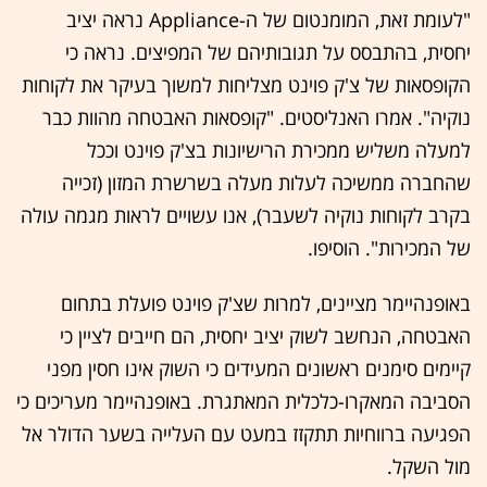
"לעומת זאת, המומנטום של ה-Appliance נראה יציב
יחסית, בהתבסס על תגובותיהם של המפיצים. נראה כי
הקופסאות של צ'ק פוינט מצליחות למשוך בעיקר את לקוחות
נוקיה". אמרו האנליסטים. "קופסאות האבטחה מהוות כבר
למעלה משליש ממכירת הרישיונות בצ'ק פוינט וככל
שהחברה ממשיכה לעלות מעלה בשרשרת המזון (זכייה
בקרב לקוחות נוקיה לשעבר), אנו עשויים לראות מגמה עולה
של המכירות". הוסיפו.
באופנהיימר מציינים, למרות שצ'ק פוינט פועלת בתחום
האבטחה, הנחשב לשוק יציב יחסית, הם חייבים לציין כי
קיימים סימנים ראשונים המעידים כי השוק אינו חסין מפני
הסביבה המאקרו-כלכלית המאתגרת. באופנהיימר מעריכים כי
הפגיעה ברווחיות תתקזז במעט עם העלייה בשער הדולר אל
מול השקל.