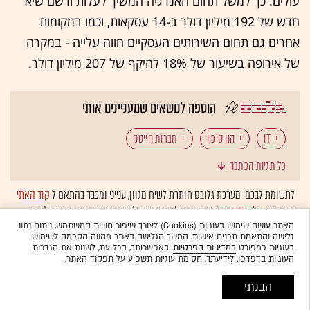
עולים. כך למשל תחום האנרגיה המשיך לעלות ורשם שיא
חדש של 192 מיליון דולר ב-14 עסקאות, וכמו במקומות
אחרים גם תחום השירותים העסקיים חווה עלייה - במקרה
של אירופה בשיעור של 18% להיקף של 207 מיליון דולר.
הוספה לנושאים שמעניינים אותי
IT
הון סיכון
חברות הייטק
כל תגיות הכתבה
לתשומת לבכם: מערכת גלובס חותרת לשיח מגוון, ענייני ומכבד בהתאם ל
קוד האתי
המופיע
בדו"ח האמון
לפיו אנו פועלים. ביטויי אלימות, גזענות, הסתה או כל שיח
בלתי הולם אחר מסוננים בצורה
אוטומטית
ולא יפורסמו באתר.
האתר עושה שימוש בעוגיות (Cookies) לצורך שיפור חוויית המשתמש, ניתוח נתוני
גלישה והתאמת תכנים אישית. המשך הגלישה באתר מהווה הסכמה לשימוש
בעוגיות כמפורט
במדיניות הפרטיות
. באפשרותך, בכל עת, לשנות את הגדרות
העוגיות בדפדפן. לידיעתך, חסימת עוגיות תשפיע על תפקוד האתר.
הבנתי