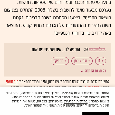
בתעריפי פתוח תוכנה ובמרווחים של עסקאות חדשות.
נערכנו מבעוד מועד למשבר: בשלהי 2008 התחלנו בצמצום
הוצאות התפעול, ביצענו הפחתה בשכר הבכירים ונקטנו
משנה זהירות בהתמודדות על מכרזים במחיר קבוע. התוצאה
באה לידי ביטוי בדוחות הכספיים".
הוספה לנושאים שמעניינים אותי
IT
מוטי גוטמן
מטריקס
כל תגיות הכתבה
לתשומת לבכם: מערכת גלובס חותרת לשיח מגוון, ענייני ומכבד בהתאם ל
קוד האתי
המופיע
בדו"ח האמון
לפיו אנו פועלים. ביטויי אלימות, גזענות, הסתה או כל שיח
בלתי הולם אחר מסוננים בצורה
אוטומטית
ולא יפורסמו באתר.
האתר עושה שימוש בעוגיות (Cookies) לצורך שיפור חוויית המשתמש, ניתוח נתוני
גלישה והתאמת תכנים אישית. המשך הגלישה באתר מהווה הסכמה לשימוש
בעוגיות כמפורט
במדיניות הפרטיות
. באפשרותך, בכל עת, לשנות את הגדרות
העוגיות בדפדפן. לידיעתך, חסימת עוגיות תשפיע על תפקוד האתר.