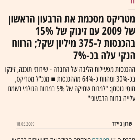
IT
מטריקס מסכמת את הרבעון הראשון
של 2009 עם זינוק של 15%
בהכנסות ל-375 מיליון שקל; הרווח
הנקי עלה בכ-7%
ההכנסות מפעילות הליבה של החברה - שירותי תוכנה, זינקו
בכ-30% ומהוות כ-64% מההכנסות ■ מנכ"ל מטריקס,
מוטי גוטמן: "למרות שחיקה של 5% במרווח הגולמי רשמנו
עלייה ברווח הרבעוני"
שרון ביידר
18.05.2009
חברת ה-IT
מטריקס
פירסמה הבוקר את תוצאותיה לרבעון