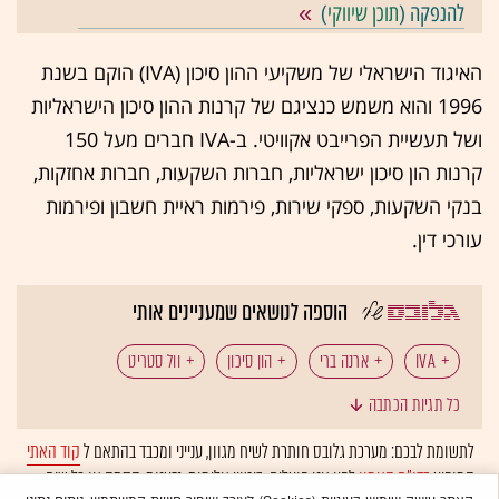
להנפקה (
תוכן שיווקי
)
האיגוד הישראלי של משקיעי ההון סיכון (IVA) הוקם בשנת
1996 והוא משמש כנציגם של קרנות ההון סיכון הישראליות
ושל תעשיית הפרייבט אקוויטי. ב-IVA חברים מעל 150
קרנות הון סיכון ישראליות, חברות השקעות, חברות אחזקות,
בנקי השקעות, ספקי שירות, פירמות ראיית חשבון ופירמות
עורכי דין.
הוספה לנושאים שמעניינים אותי
IVA
ארנה ברי
הון סיכון
וול סטריט
כל תגיות הכתבה
טקס פתיחת מסחר
לתשומת לבכם: מערכת גלובס חותרת לשיח מגוון, ענייני ומכבד בהתאם ל
קוד האתי
המופיע
בדו"ח האמון
לפיו אנו פועלים. ביטויי אלימות, גזענות, הסתה או כל שיח