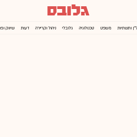
''ן ותשתיות
משפט
טכנולוגיה
גלובלי
ניהול וקריירה
דעות
שיווק ופ