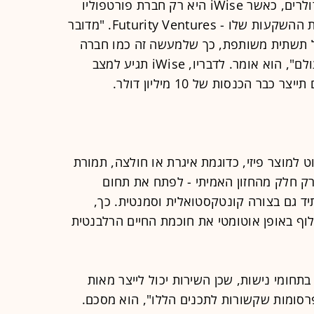
סגל השקיע בחברה כמה מאות אלפי דולרים, כאשר iWise היא רק חברת פורטפוליו
אחת מתוך 8 חברות שמופיעות בקבוצת ההשקעות שלו - Futurity Ventures. "מדובר
 תשתית משותפת, כך שלמעשה זה כמו חברה
וירטואלית שמפוזרת בכמה מקומות בעולם", הוא אומר. לדבריו, iWise תגיע למצב
 למוצר פיזי, כדוגמת איגרת או חולצה, תמורת
 רק חלק מהחזון האמיתי - לפתח את תחום
תיד גם בצורה קונטקסטואלית וסמנטית. כך,
לוף באופן אוטומטי את חוכמת החיים הרלבנטית
תחומי נישות, שכן השירות יכול לייצר מאות
רסומות שקשורות לתכנים הללו", הוא מסכם.