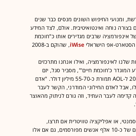
שת, ומנועי החיפוש השונים מנסים כבר שנים
בצורה נוחה ואינטואיטיבית. אולם, לצד המידע
של אינפורמציה שרבים מגדירים אותו כ"חוכמת
ס הסטארט-אפ הישראלי
iWise
, שהוקם ב-2008
 שלנו לאינפורמציה, ואילו אנחנו מתרכזים
ע המוגדר כ'חוכמת חיים'", מסביר סגל, יזם
סדרתי וממייסדי רלג'נס שנמכרה ב-2006 ל-AOL תמורת כ-55-70 מיליון דולר. "אדם
ו, אבל לאדם החילוני המודרני, הקשר לעבר
ה קדימה לעבר העתיד, וזה גורם לניתוק מהאוצר
מנטי, או אפליקציה טוויטרית אם תרצו,
שמאפשר לגולשים לעקוב אחר ציטוטים של כ-10 אלף אנשים מפורסמים, גם אם אלו