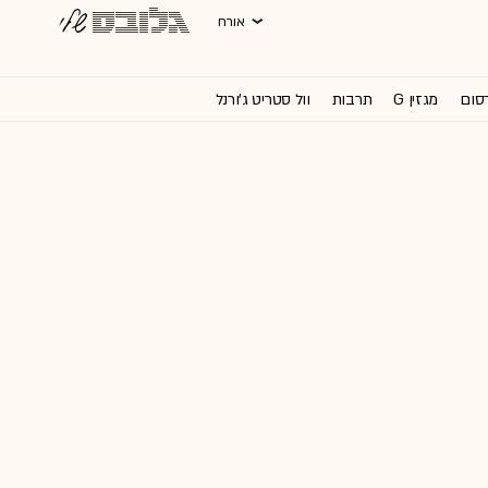
אורח
רסום
מגזין G
תרבות
וול סטריט ג'ורנל