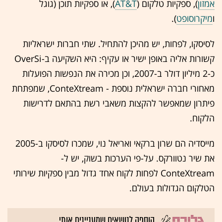
אמזון
), ספקיות טלקום (
AT&T
), או ספקיות תוכן (גוגל
ו
מיקרוסופט
).
לסיסקו, לפחות, יש מהיכן להתחיל. שתי חברות ישראליות
קשורות אליה באופן ישיר או עקיף: היא השקיעה ב-OverSi
כ-2 מיליון דולר ב-2007, וכן מכירה את הנפשות הפועלות
מאחורי חברה ישראלית נוספת - ConteXtream, שמפתחת
פיתרון שמאפשר להקצות משאבי רשת בהתאם לדרישות
הלקוח.
מייסדיה הם שרון ברקאי ואריאל נוי, שמכרו לסיסקו ב-2005
את שיר נטוורקס. על-פי הערכות בשוק, יש ל-
ConteXtream לפחות לקוח אחד גדול מבין ספקיות שירותי
הטלקום הגדולות בעולם.
הוספה לנושאים שמעניינים אותי