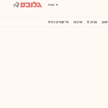
אורח
רסום
מגזין G
תרבות
וול סטריט ג'ורנל