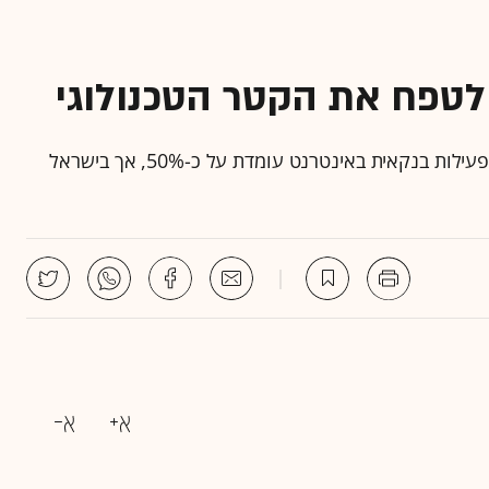
 לטפח את הקטר הטכנולוגי
יו"ר בנק הפועלים בכנס IVA: רמת החדירה העולמית לפעילות בנקאית באינטרנט עומדת על כ-50%, אך בישראל