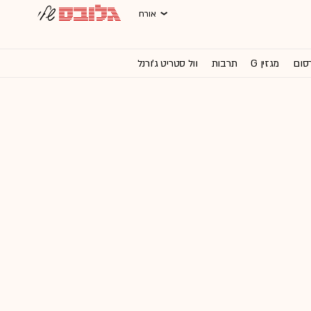
אורח
רסום
מגזין G
תרבות
וול סטריט ג'ורנל