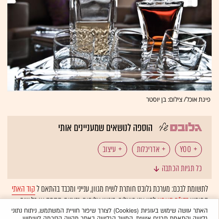
פינת אוכל/ צילום: בן יוסטר
הוספה לנושאים שמעניינים אותי
YOO
אדריכלות
עיצוב
כל תגיות הכתבה
לתשומת לבכם: מערכת גלובס חותרת לשיח מגוון, ענייני ומכבד בהתאם ל
קוד האתי
המופיע
בדו"ח האמון
לפיו אנו פועלים. ביטויי אלימות, גזענות, הסתה או כל שיח
בלתי הולם אחר מסוננים בצורה
אוטומטית
ולא יפורסמו באתר.
האתר עושה שימוש בעוגיות (Cookies) לצורך שיפור חוויית המשתמש, ניתוח נתוני
גלישה והתאמת תכנים אישית. המשך הגלישה באתר מהווה הסכמה לשימוש