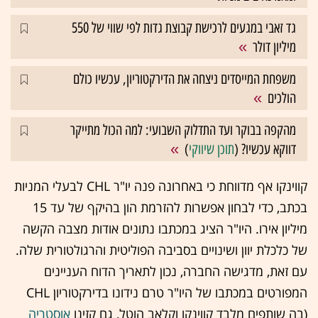
גד זאבי במגעים לרכישת קבוצת גדות לפי שווי של 550
מיליון דולר
משפחת המייסדים ניצחה את הדירקטוריון, עכשיו כולם
הולכים
מהקפה בבוקר ועד התדלוק השבועי: למה הכול מתייקר
דווקא עכשיו? (
תוכן שיווקי
)
קווינקו אף מדווחת כי באחרונה פנה יו"ר CHL לבעלי המניות
בכתב, כדי לבחון אפשרות להזרמת הון בהיקף של עד 15
מיליון אירו. היו"ר הציג במכתבו נתונים אודות מצבה הקשה
של כלכלת יוון ושינויים בסביבה הפוליטית והרגולטורית שלה.
עם זאת, מדגישה החברה, נכון לתאריך הדוח העניינים
המפורטים במכתבו של היו"ר טרם נידונו בדירקטוריון CHL
(בה שותפים מלבד קווינקו וקלאב הוטל, גם קזינו
אוסטריה