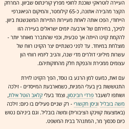
העיירה לוטראקי שוכנת לחופי מפרץ קורינתוס שביוון. המרחק
הקצר מהבירה אתונה, כ-65 קילומטר, והמיקום הגיאוגרפי
הייחודי, הפכו אותה לאחת מעיירות התיירות המשגשגות ביוון.
לפיכך, בחירתם של ארבעה יזמים ישראלים בעיירה הזו
להקמת קזינו הייתה אך טבעית, וכפי שהתברר מאוחר יותר -
מוצלחת במיוחד. עד לפני כשנתיים יצר הקזינו רווח של
עשרות מיליוני דולרים מדי שנה, והניב ליזמיו רווחי הון
עצומים ממכירת והנפקת חלק מהחזקותיהם.
עם זאת, כמעט למן הרגע בו נוסד, הפך הקזינו לזירת
התגוששות בין בעלי המניות, כשמארבעת המייסדים - זילכה
ושותפו לשעבר
פרדי רובינסון
, וצמד בעלי
קלאב הוטל אילת
,
משה בובליל
ו
ניסן חקשורי
- רק שניים פעילים בו כיום: זילכה
(באמצעות קווינקו הציבורית) ומשה בובליל. וגם ביניהם נטוש
כיום סכסוך מר, המתנהל בבית המשפט.