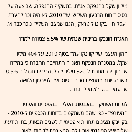
מיליון שקל בהנפקת אג"ח. בתשקיף ההנפקה, שבוצעה על
בסיס דוחות הרבעון השלישי של 2010, לא היה זכר להערת
"עסק חי" בקזינו לוטראקי, הגם שמצבו השלילי ניכר כבר אז.
האג"ח הונפקו בריבית שנתית של 6.5% צמודה למדד
ההון העצמי של קווינקו עמד בסוף 2010 על 404 מיליון
שקל. במסגרת הנפקת האג"ח התחייבה החברה כי במידה
שההון יירד מתחת ל-320 מיליון שקל, הריבית תגדל ב-0.5%
בשנה. יותר ממחצית סכום הגיוס יועד לפירעון הלוואה
שהעמיד בנק לאומי לחברה.
למרות השחיקה בהכנסות, העלייה בהפסדים והעתיד
המעורפל - כפי שהם משתקפים בדוחות הכספיים ל-2010 -
בקווינקו מציגים תחזיות אופטימיות לשנים הבאות, בחוות דעת
של היועץ הפיננסי אורי וולף, המצורפת לדוחות. לאור