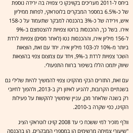
ביחס ל-2011 מעריכים בקווינקו כי צפויה בה ירידה נוספת
של כ-6.5% במספר המבקרים בלוטראקי, לפחות ממיליון
איש, וירידה של כ-3% בהכנסה למבקר שתעמוד על כ-158
אירו. בשל כך, ההכנסות ברוטו צפויות להצטמצם ב-9%
ל-156 מיליון אירו, וההכנסות נטו (לאחר מסים) צפויות לרדת
ביותר מ-10% לכ-103 מיליון אירו. יחד עם זאת, הוצאות
השכר צפויות לרדת ב-9%, ויחד עם צמצום צפוי בהוצאות
שיווק יתמכו הללו בשיפור ברווח התפעולי.
עם זאת, התזרים הנקי מהקזינו צפוי להמשיך להיות שלילי גם
בשנתיים הקרובות, להגיע לאיזון רק ב-2013, ולהפוך לחיובי
רק בשנה שלאחר מכן, עניין שימשיך להקשות על פעילות
הקזינו, כפי שקרה ב-2010.
וולף מזכיר למי ששכח כי עד 2008 קזינו לוטראקי הציג
"שיעורי צמיחה מרשימים הן במספרי המבקרים, הן בהכנסה