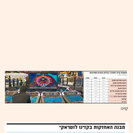
קזינו