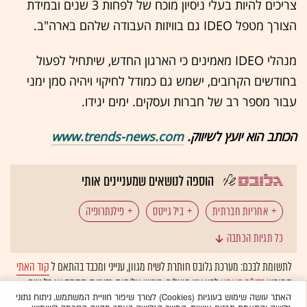
צריכים להיות בעלי ניסיון מוכח של לפחות 3 שנים ובמידת
הצורך מטפל IDEO גם בוויזות העבודה שלהם בארה"ב.
מנהלי IDEO מאמינים כי הארגון החדש, שיתחיל לפעול
בחודשים הקרובים, ישמש גם כמודל לחיקוי ויהיה סמן ימני
עבור מספר רב של חברות ועסקים. ימים יגידו.
הכותב הוא יועץ לשיווק.
www.trends-news.com
הוספה לנושאים שמעניינים אותי
אחריות חברתית
ביל גייטס
פילנתרופיה
כל תגיות הכתבה
תרומה לקהילה
IDEO
לתשומת לבכם: מערכת גלובס חותרת לשיח מגוון, ענייני ומכבד בהתאם ל
קוד האתי
המופיע
בדו"ח האמון
לפיו אנו פועלים. ביטויי אלימות, גזענות, הסתה או כל שיח
בלתי הולם אחר מסוננים בצורה
אוטומטית
ולא יפורסמו באתר.
האתר עושה שימוש בעוגיות (Cookies) לצורך שיפור חוויית המשתמש, ניתוח נתוני