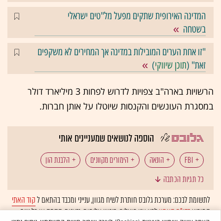
המדינה האירופית שתקים מפעל מל"טים ישראלי
בשטחה
"זו אחת הערים המובילות במדינה אך המחירים לא משקפים
זאת" (
תוכן שיווקי
)
הרשויות בארה"ב צפויות לדרוש לפחות 3 מיליארד דולר
במסגרת העונשים והקנסות שיוטלו על אותן חברות.
הוספה לנושאים שמעניינים אותי
FBI
הונאה
הימורים מקוונים
הלבנת הון
כל תגיות הכתבה
פוקר
קזינו
PokerStars
לתשומת לבכם: מערכת גלובס חותרת לשיח מגוון, ענייני ומכבד בהתאם ל
קוד האתי
המופיע
בדו"ח האמון
לפיו אנו פועלים. ביטויי אלימות, גזענות, הסתה או כל שיח