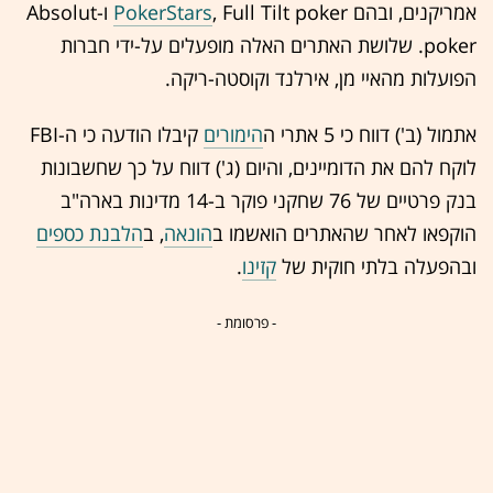
אמריקנים, ובהם
PokerStars
, Full Tilt poker ו-Absolut
poker. שלושת האתרים האלה מופעלים על-ידי חברות
הפועלות מהאיי מן, אירלנד וקוסטה-ריקה.
אתמול (ב') דווח כי 5 אתרי ה
הימורים
קיבלו הודעה כי ה-FBI
לוקח להם את הדומיינים, והיום (ג') דווח על כך שחשבונות
בנק פרטיים של 76 שחקני פוקר ב-14 מדינות בארה"ב
הוקפאו לאחר שהאתרים הואשמו ב
הונאה
, ב
הלבנת כספים
ובהפעלה בלתי חוקית של
קזינו
.
- פרסומת -