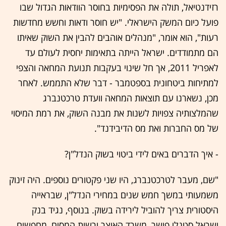
רזידנטיאל, תולה את הפסימיות בחוסר הוודאות הגדול שבו
פועל כיום המשק הישראלי. "יש חוסר ודאות וחשש מחדשות
רעות", הוא אומר, "מנהלים אוהבים להבין את השוק שאיתו
הם מתמודדים. ישראל הייתה בתאימות יחסית לעולם עד
לאפריל 2011, אך חל שינוי בעקבות תנועת המחאה והצפי
למתיחות ביטחונית בספטמבר - דבר שלא התממש. לאחר
מכן, נשארנו עם תוצאות המחאה וועדת טרכטנברג
שהמלצותיה צפויות לשנות את מבנה השוק, את רמת המיסוי
של מס החברות ואת מס הדיבידנד".
- איך הדברים באים לידי ביטוי בשוק הנדל"ן?
"שם, מעבר לטרכטנברג, היו שני פקטורים נוספים. היה זינוק
משמעותי במשך חמש שנים במחירי הנדל"ן, שבראייה
היסטורית צריך להוביל לירידה בשוק. בנוסף, נגיד בנק
ישראל סטנלי פישר, משרד האוצר ורשות המסים, מחפשים