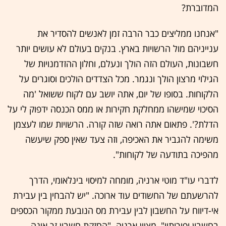
המדוברת?
"אנחנו ממליצים כבר הרבה זמן לאנשים להסדיר את
ענייניהם מול הרשויות בארץ. בנקים בעולם לא עושים יותר
חשבונות, העולם הזה הולך ונעלם, וחלון ההזדמנויות של
הגילוי מרצון הולך ונגמר. מכל הצדדים הולכים וסוגרים על
הלקוחות. בסופו של יום, אתה יושב עם לקוח ששואל 'מה
הסיכוי שמישהו ממחלקת חקירות או ממס הכנסה ידפוק לי על
הדלת?'. פתאום אתה רואה שזה קורה. הרשויות שמו לעצמן
משימה להגביר את האכיפה, וזה צעד שאין ספק שיעשה
מהפיכה בתודעה של לקוחות".
לדברי עו"ד מוטי ארניה, מומחה למיסוי בינלאומי, הדרך
להרשעתם של החשודים עוד ארוכה. "יש להבחין בין עבירת
אי-דיווח על החשבון לבין עבירת מס הנובעת ממקור הכספים
בחשבון ופירותיו", מציין ארניה. "החזקת חשבון זר אינה