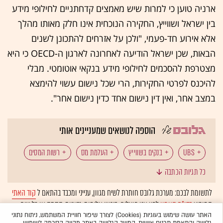
ארניה טוען כי למרות שיש מאמצים קדחתניים לחילופי מידע
בין ישראל ושווייץ, החקירה הנוכחית אינו חלק מאותו מהלך
אלא אירוע חד-פעמי, "ולכן על אזרחים להתכונן לשנים
הבאות, שכן ישראל הודיעה לאחרונה לארגון ה-OECD כי היא
מצטרפת להסכמים לחילופי מידע בנקאי אוטומטי. מבלי
להיכנס לפרטי החקירות, הרי שכל נישום עשוי להימצא
במצב אחר, ואין דין נישום אחד כדין נישום אחר".
הוספה לנושאים שמעניינים אותי
UBS
בנקים בשווייץ
העלמת מס
רשות המסים
כל תגיות הכתבה
דניאל פסרמן
לתשומת לבכם: מערכת גלובס חותרת לשיח מגוון, ענייני ומכבד בהתאם ל
קוד האתי
המופיע
בדו"ח האמון
לפיו אנו פועלים. ביטויי אלימות, גזענות, הסתה או כל שיח
בלתי הולם אחר מסוננים בצורה
אוטומטית
ולא יפורסמו באתר.
האתר עושה שימוש בעוגיות (Cookies) לצורך שיפור חוויית המשתמש, ניתוח נתוני