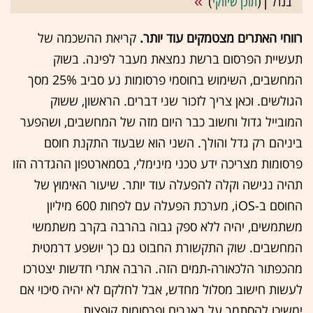
בנדל"ן (
תוכן שיווקי
)
רווחי האתרים מצטמקים עוד יותר.
קריאת ההשכמה של
תעשיית הפרסום ברשת נמצאת מעבר לפינה. בשוק
המחשבים, השימוש בחוסמי פרסומות נע סביב 25% מסך
הגולשים. וכאן צריך לזכור שני דברים. הראשון, ששוק
המובייל גדול וחשוב כבר היום מזה של המחשבים, ושהפער
ביניהם רק גדל והולך. השני הוא שבעוד התקנת חוסם
פרסומות מצריכה ידע טכני מינימלי, בסמארטפון ההגדרה הזו
תהיה נגישה וקלה להפעלה עוד יותר. שיעור האימוץ של
החוסם ב-iOS, מערכת הפעלה עם לפחות 600 מיליון
משתמשים, יהיה ללא ספק גבוה בהרבה בקרב משתמשי
המחשבים. שוק התקשורת החבוט גם כך יושפע דרמטית
מהכפתור הלכאורה-תמים הזה. הרבה אתרי חדשות יצטרכו
לעשות חישוב מסלול מחדש, אבל לחלקם לא יהיה סיכוי אם
ימשיכו להסתמך על באנרים ופרסומות קופצות.