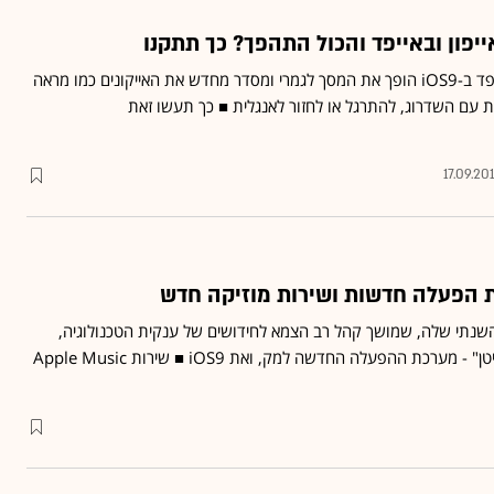
העדכון החדש לאייפון ולאייפד ב-iOS9 הופך את המסך לגמרי ומסדר מחדש את האייקונים כמו מראה
עם השדרוג, להתרגל או לחזור לאנגלית ■ כך תעשו זאת
17.09.20
 הפעלה חדשות ושירות מוזיקה חדש
נתי שלה, שמושך קהל רב הצמא לחידושים של ענקית הטכנולוגיה,
הציגה החברה את "אל-קפיטן" - מערכת ההפעלה החדשה למק, ואת iOS9 ■ שירות Apple Music