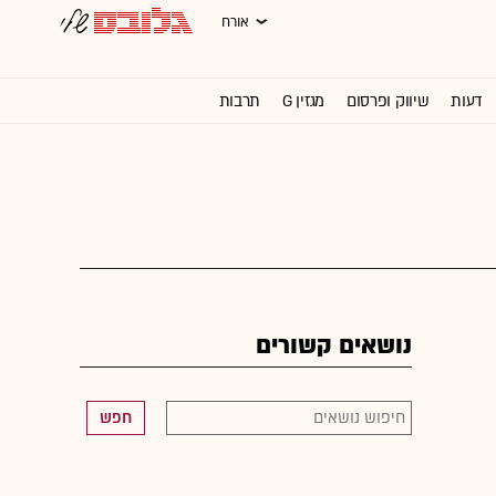
אורח
דעות
שיווק ופרסום
מגזין G
תרבות
וול סטריט ג'ורנל
נושאים קשורים
חפש