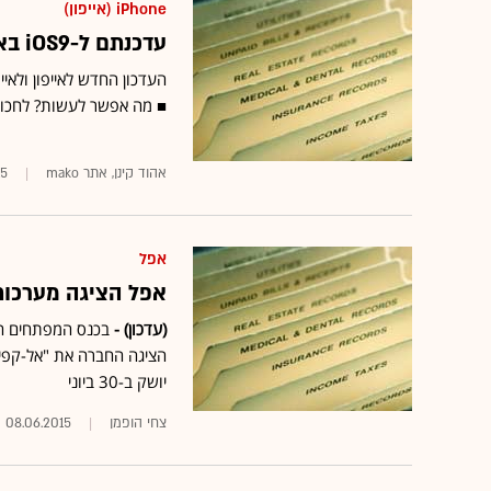
iPhone (אייפון)
עדכנתם ל-iOS9 באייפון ובאייפד והכול התהפך? כך תתקנו
■ מה אפשר לעשות? לחכות 
אהוד קינן, אתר mako
15
אפל
אפל הציגה מערכות
(עדכון) -
בכנס המפתחים הש
יושק ב-30 ביוני
צחי הופמן
08.06.2015