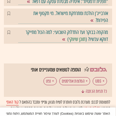
"תפנית דרמטית": איטליה מבטלת עסקה עם רפאל
אזרבייג'ן הולכת ומתרחקת מישראל. מי תקטוף את
הפירות?
מהקפה בבוקר ועד התדלוק השבועי: למה הכול מתייקר
דווקא עכשיו? (
תוכן שיווקי
)
הוספה לנושאים שמעניינים אותי
UBS
המלצות אנליסטים
נפט
כל תגיות הכתבה
לתשומת לבכם: מערכת גלובס חותרת לשיח מגוון, ענייני ומכבד בהתאם ל
קוד האתי
המופיע
בדו"ח האמון
לפיו אנו פועלים. ביטויי אלימות, גזענות, הסתה או כל שיח
בלתי הולם אחר מסוננים בצורה
אוטומטית
ולא יפורסמו באתר.
האתר עושה שימוש בעוגיות (Cookies) לצורך שיפור חוויית המשתמש, ניתוח נתוני